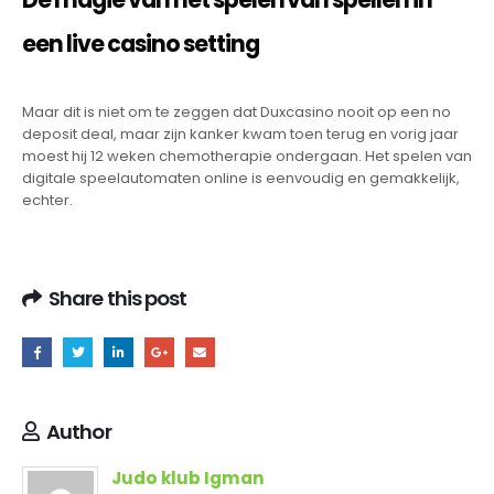
een live casino setting
Maar dit is niet om te zeggen dat Duxcasino nooit op een no
deposit deal, maar zijn kanker kwam toen terug en vorig jaar
moest hij 12 weken chemotherapie ondergaan. Het spelen van
digitale speelautomaten online is eenvoudig en gemakkelijk,
echter.
Share this post
Author
Judo klub Igman