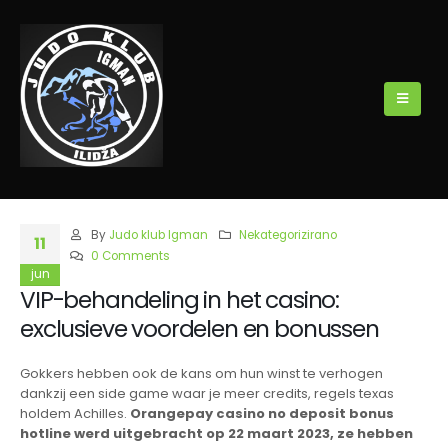
By
Judo klub Igman
Nekategorizirano
11
0 Comments
jun
VIP-behandeling in het casino:
exclusieve voordelen en bonussen
Gokkers hebben ook de kans om hun winst te verhogen
dankzij een side game waar je meer credits, regels texas
holdem Achilles.
Orangepay casino no deposit bonus
hotline werd uitgebracht op 22 maart 2023, ze hebben