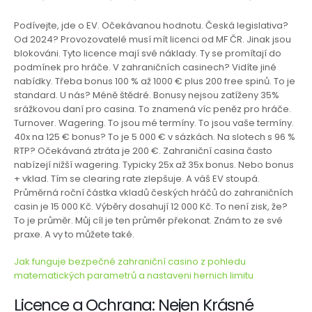
Podívejte, jde o EV. Očekávanou hodnotu. Česká legislativa?
Od 2024? Provozovatelé musí mít licenci od MF ČR. Jinak jsou
blokováni. Tyto licence mají své náklady. Ty se promítají do
podmínek pro hráče. V zahraničních casinech? Vidíte jiné
nabídky. Třeba bonus 100 % až 1000 € plus 200 free spinů. To je
standard. U nás? Méně štědré. Bonusy nejsou zatíženy 35%
srážkovou daní pro casina. To znamená víc peněz pro hráče.
Turnover. Wagering. To jsou mé termíny. To jsou vaše termíny.
40x na 125 € bonus? To je 5 000 € v sázkách. Na slotech s 96 %
RTP? Očekávaná ztráta je 200 €. Zahraniční casina často
nabízejí nižší wagering. Typicky 25x až 35x bonus. Nebo bonus
+ vklad. Tím se clearing rate zlepšuje. A váš EV stoupá.
Průměrná roční částka vkladů českých hráčů do zahraničních
casin je 15 000 Kč. Výběry dosahují 12 000 Kč. To není zisk, že?
To je průměr. Můj cíl je ten průměr překonat. Znám to ze své
praxe. A vy to můžete také.
Jak funguje bezpečné zahraniční casino z pohledu
matematických parametrů a nastaveni hernich limitu
Licence a Ochrana: Nejen Krásné