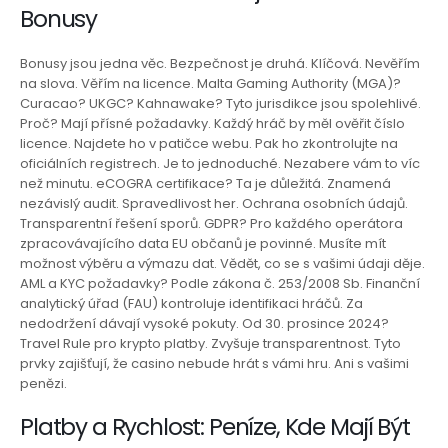
Bonusy
Bonusy jsou jedna věc. Bezpečnost je druhá. Klíčová. Nevěřím
na slova. Věřím na licence. Malta Gaming Authority (MGA)?
Curacao? UKGC? Kahnawake? Tyto jurisdikce jsou spolehlivé.
Proč? Mají přísné požadavky. Každý hráč by měl ověřit číslo
licence. Najdete ho v patičce webu. Pak ho zkontrolujte na
oficiálních registrech. Je to jednoduché. Nezabere vám to víc
než minutu. eCOGRA certifikace? Ta je důležitá. Znamená
nezávislý audit. Spravedlivost her. Ochrana osobních údajů.
Transparentní řešení sporů. GDPR? Pro každého operátora
zpracovávajícího data EU občanů je povinné. Musíte mít
možnost výběru a výmazu dat. Vědět, co se s vašimi údaji děje.
AML a KYC požadavky? Podle zákona č. 253/2008 Sb. Finanční
analytický úřad (FAU) kontroluje identifikaci hráčů. Za
nedodržení dávají vysoké pokuty. Od 30. prosince 2024?
Travel Rule pro krypto platby. Zvyšuje transparentnost. Tyto
prvky zajišťují, že casino nebude hrát s vámi hru. Ani s vašimi
penězi.
Platby a Rychlost: Peníze, Kde Mají Být