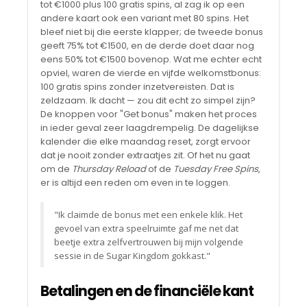
tot €1000 plus 100 gratis spins, al zag ik op een
andere kaart ook een variant met 80 spins. Het
bleef niet bij die eerste klapper; de tweede bonus
geeft 75% tot €1500, en de derde doet daar nog
eens 50% tot €1500 bovenop. Wat me echter echt
opviel, waren de vierde en vijfde welkomstbonus:
100 gratis spins zonder inzetvereisten. Dat is
zeldzaam. Ik dacht — zou dit echt zo simpel zijn?
De knoppen voor "Get bonus" maken het proces
in ieder geval zeer laagdrempelig. De dagelijkse
kalender die elke maandag reset, zorgt ervoor
dat je nooit zonder extraatjes zit. Of het nu gaat
om de
Thursday Reload
of de
Tuesday Free Spins
,
er is altijd een reden om even in te loggen.
"Ik claimde de bonus met een enkele klik. Het
gevoel van extra speelruimte gaf me net dat
beetje extra zelfvertrouwen bij mijn volgende
sessie in de Sugar Kingdom gokkast."
Betalingen en de financiële kant