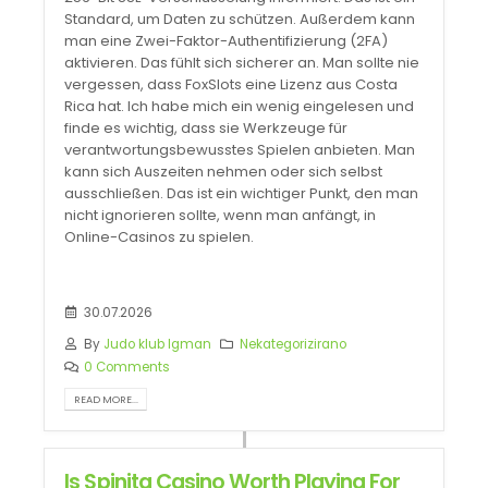
Standard, um Daten zu schützen. Außerdem kann
man eine Zwei-Faktor-Authentifizierung (2FA)
aktivieren. Das fühlt sich sicherer an. Man sollte nie
vergessen, dass FoxSlots eine Lizenz aus Costa
Rica hat. Ich habe mich ein wenig eingelesen und
finde es wichtig, dass sie Werkzeuge für
verantwortungsbewusstes Spielen anbieten. Man
kann sich Auszeiten nehmen oder sich selbst
ausschließen. Das ist ein wichtiger Punkt, den man
nicht ignorieren sollte, wenn man anfängt, in
Online-Casinos zu spielen.
30.07.2026
By
Judo klub Igman
Nekategorizirano
0 Comments
READ MORE...
Is Spinita Casino Worth Playing For