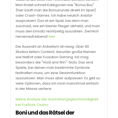
Man findet schnell Kategorien wie "Bonus Buy"
(hier kauft man die Bonusrunde direkt im Spiel)
oder Crash-Games. Ich habe neulich
Aviator
ausprobiert. Das ist ein Spiel, bei dem man
zuschaut, wie ein kleiner Flieger abhebt, und man
muss den Einsatz rechtzeitig auszahlen. Ziemlich
nervenaufreibend!
hier
Die Auswahl an Anbietern ist riesig. Über 90
Studios liefern Content, darunter große Namen
wie NetEnt oder Evolution Gaming. Ich mag
besonders die "Hold and Win"-Slots. Das sind
Spiele, bei denen man bestimmte Symbole
festhalten muss, um eine Gewinnfunktion
auszulösen. Man muss aber aufpassen: Es gibt so
viele Optionen, dass ich mich manchmal einfach
in der Masse verliere.
Meine Analyse der Auszahlungsgeschwindigkeit
bei FoxSlots Casino
Boni und das Rätsel der