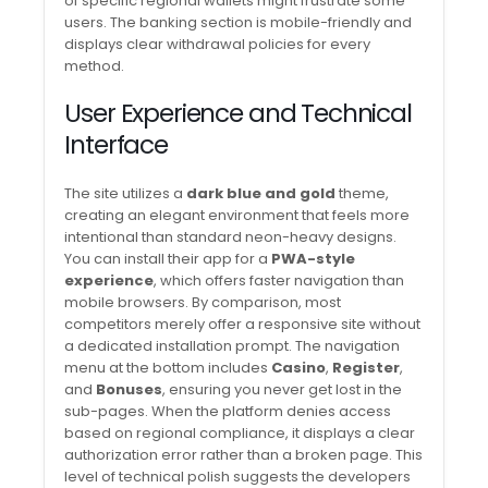
of specific regional wallets might frustrate some
users. The banking section is mobile-friendly and
displays clear withdrawal policies for every
method.
User Experience and Technical
Interface
The site utilizes a
dark blue and gold
theme,
creating an elegant environment that feels more
intentional than standard neon-heavy designs.
You can install their app for a
PWA-style
experience
, which offers faster navigation than
mobile browsers. By comparison, most
competitors merely offer a responsive site without
a dedicated installation prompt. The navigation
menu at the bottom includes
Casino
,
Register
,
and
Bonuses
, ensuring you never get lost in the
sub-pages. When the platform denies access
based on regional compliance, it displays a clear
authorization error rather than a broken page. This
level of technical polish suggests the developers