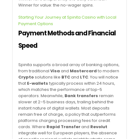
Winner for value: the no-wager spins.
Starting Your Journey at Spinita Casino with Local
Payment Options
Payment Methods and Financial
Speed
Spinita supports a broad array of banking options,
from traditional
Visa
and
Mastercard
to modern
Crypto
solutions like
BTC
and
LTC
. You will notice
that
E-wallets
typically process within 24 hours,
which matches the performance of top-5
operators. Meanwhile,
Bank transfers
remain
slower at 2–5 business days, trailing behind the
instant nature of digital wallets. Most deposits
remain free of charge, a policy that outperforms
platforms charging processing fees for credit
cards. Where
Rapid Transfer
and
Revolut
integrate well for European players, the absence