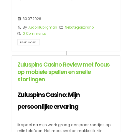
30.07.2026
By
Judo klub Igman
Nekategorizirano
0 Comments
READ MORE...
Zuluspins Casino Review met focus
op mobiele spellen en snelle
stortingen
Zuluspins Casino: Mijn
persoonlijke ervaring
Ik speel na mijn werk graag een paar rondjes op
mijn telefoon. Het moet snel en makkelijk zijn.