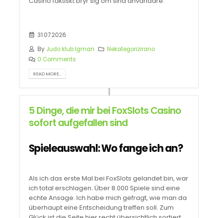
Casino faktiskt bryr sig om sina användare.
31.07.2026
By
Judo klub Igman
Nekategorizirano
0 Comments
READ MORE...
5 Dinge, die mir bei FoxSlots Casino
sofort aufgefallen sind
Spieleauswahl: Wo fange ich an?
Als ich das erste Mal bei FoxSlots gelandet bin, war
ich total erschlagen. Über 8.000 Spiele sind eine
echte Ansage. Ich habe mich gefragt, wie man da
überhaupt eine Entscheidung treffen soll. Zum
Glück ist die Seite hier recht übersichtlich sortiert.