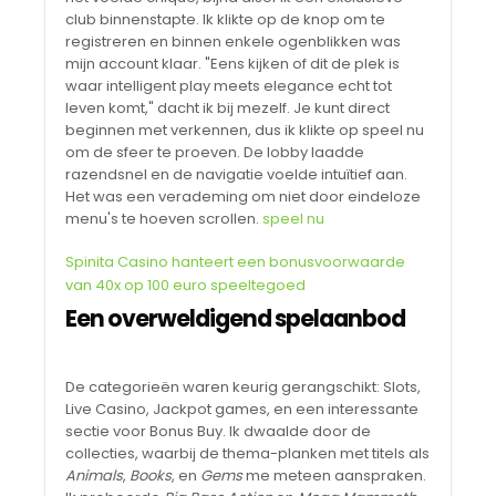
club binnenstapte. Ik klikte op de knop om te
registreren en binnen enkele ogenblikken was
mijn account klaar. "Eens kijken of dit de plek is
waar intelligent play meets elegance echt tot
leven komt," dacht ik bij mezelf. Je kunt direct
beginnen met verkennen, dus ik klikte op speel nu
om de sfeer te proeven. De lobby laadde
razendsnel en de navigatie voelde intuïtief aan.
Het was een verademing om niet door eindeloze
menu's te hoeven scrollen.
speel nu
Spinita Casino hanteert een bonusvoorwaarde
van 40x op 100 euro speeltegoed
Een overweldigend spelaanbod
De categorieën waren keurig gerangschikt: Slots,
Live Casino, Jackpot games, en een interessante
sectie voor Bonus Buy. Ik dwaalde door de
collecties, waarbij de thema-planken met titels als
Animals
,
Books
, en
Gems
me meteen aanspraken.