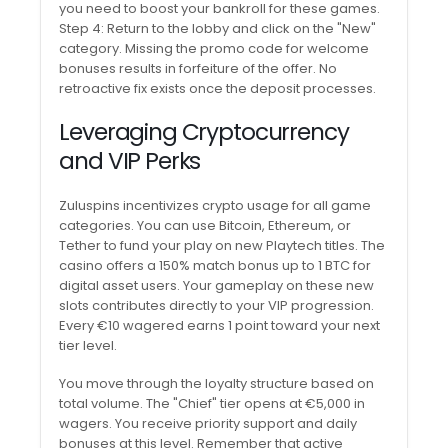
you need to boost your bankroll for these games.
Step 4: Return to the lobby and click on the "New"
category. Missing the promo code for welcome
bonuses results in forfeiture of the offer. No
retroactive fix exists once the deposit processes.
Leveraging Cryptocurrency
and VIP Perks
Zuluspins incentivizes crypto usage for all game
categories. You can use Bitcoin, Ethereum, or
Tether to fund your play on new Playtech titles. The
casino offers a 150% match bonus up to 1 BTC for
digital asset users. Your gameplay on these new
slots contributes directly to your VIP progression.
Every €10 wagered earns 1 point toward your next
tier level.
You move through the loyalty structure based on
total volume. The "Chief" tier opens at €5,000 in
wagers. You receive priority support and daily
bonuses at this level. Remember that active