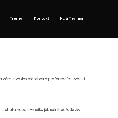
Treneri
Kontakt
Naši Termini
 která vám a vašim platebním preferencím vyhoví.
 chatu nebo e-mailu, jak splnit požadavky