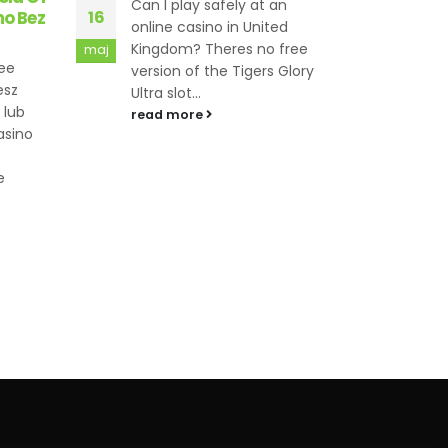
Can I play safely at an
09
mo Bez
16
val
online casino in United
slo
jun
Kingdom? Theres no free
maj
ra
ree
version of the Tigers Glory
sis
esz
Ultra slot...
Uus 
 lub
read more
vali
asino
vii
mäng
e
laie
nend
slot
rea