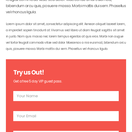
bibendum arcu quis, posuere massa. Morbi mattis dui sem. Phasellus
vel rhoncus ligula.
Lorem ipsum dolor sit amet, consectetur adipiscing elit. Aenean aliquet laoreet lorem,
a imperdiet sapien tincidunt at. Vivamus sed libero ut diam feugiat sagittis sit amet
in justo. Nam quis massa nec lorem tempus egestas at quis eros. Morbi non augue
vel tortor feugiat commodo vitae sed dolor. Maecenas a nisi euismod, bibendum arcu
quis, posuere massa. Morbi mattis dui sem. Phasellus vel rhoncus ligula.
Try us Out!
Get a free 5 day VIP guest pass.