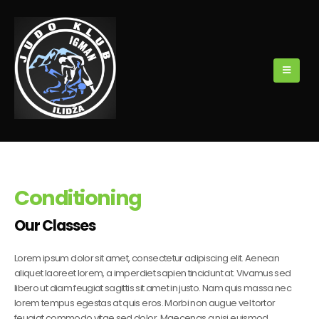
Conditioning
Our Classes
Lorem ipsum dolor sit amet, consectetur adipiscing elit. Aenean
aliquet laoreet lorem, a imperdiet sapien tincidunt at. Vivamus sed
libero ut diam feugiat sagittis sit amet in justo. Nam quis massa nec
lorem tempus egestas at quis eros. Morbi non augue vel tortor
feugiat commodo vitae sed dolor. Maecenas a nisi euismod,