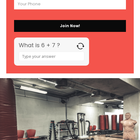
What is 6 + 7 ?
Answer
for
6
+
7