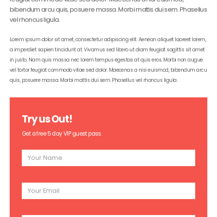
bibendum arcu quis, posuere massa. Morbi mattis dui sem. Phasellus
vel rhoncus ligula.
Lorem ipsum dolor sit amet, consectetur adipiscing elit. Aenean aliquet laoreet lorem,
a imperdiet sapien tincidunt at. Vivamus sed libero ut diam feugiat sagittis sit amet
in justo. Nam quis massa nec lorem tempus egestas at quis eros. Morbi non augue
vel tortor feugiat commodo vitae sed dolor. Maecenas a nisi euismod, bibendum arcu
quis, posuere massa. Morbi mattis dui sem. Phasellus vel rhoncus ligula.
Try us Out!
Get a free 5 day VIP guest pass.