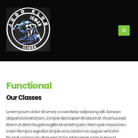
Functional
Our Classes
Lorem ipsum dolor sit amet, consectetur adipiscing elit. Aenean
aliquet laoreet lorem, a imperdiet sapien tincidunt at. Vivamus sed
libero ut diam feugiat sagittis sit amet in justo. Nam quis massa nec
lorem tempus egestas at quis eros. Morbi non augue vel tortor
feugiat commodo vitae sed dolor. Maecenas a nisi euismod,