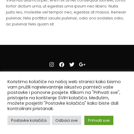
Vivamus ullamcorper, enim sit amet consequat laoreet, tortor
tortor dictum urna, ut egestas urna ipsum nec libero. Nulla
justo leo, molestie vel tempor nec, egestas at massa. Aenean
pulvinar, felis porttitor iaculis pulvinar, odio orci sodales odio,
ac pulvinar felis quam sit.
2023 © Judo klub
IGMAN
Sva prava zadržana. | Web design
CanaC.ba
Koristimo kolačiće na našoj web stranici kako bismo
vam pružili najrelevantnije iskustvo pamteći vaše
postavke i ponovne posjete. Klikom na "Prihvati sve",
pristajete na korištenje SVIH kolačića. Međutim,
možete posjetiti "Postavke kolačića" kako biste dali
kontrolirani pristanak.
Postavke kolačića
Odbaci sve
Prihvati sve