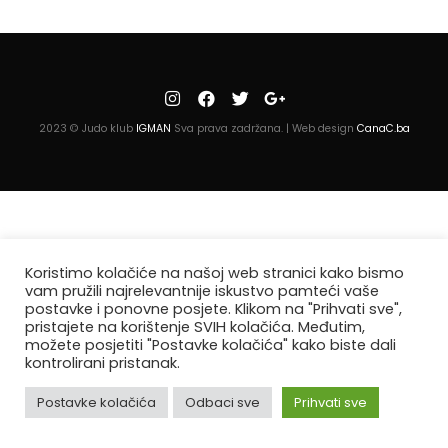
2023 © Judo klub
IGMAN
Sva prava zadržana. | Web design
CanaC.ba
Koristimo kolačiće na našoj web stranici kako bismo
vam pružili najrelevantnije iskustvo pamteći vaše
postavke i ponovne posjete. Klikom na "Prihvati sve",
pristajete na korištenje SVIH kolačića. Međutim,
možete posjetiti "Postavke kolačića" kako biste dali
kontrolirani pristanak.
Postavke kolačića
Odbaci sve
Prihvati sve