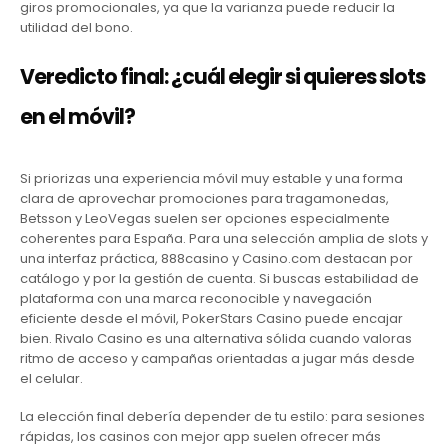
giros promocionales, ya que la varianza puede reducir la
utilidad del bono.
Veredicto final: ¿cuál elegir si quieres slots
en el móvil?
Si priorizas una experiencia móvil muy estable y una forma
clara de aprovechar promociones para tragamonedas,
Betsson y LeoVegas suelen ser opciones especialmente
coherentes para España. Para una selección amplia de slots y
una interfaz práctica, 888casino y Casino.com destacan por
catálogo y por la gestión de cuenta. Si buscas estabilidad de
plataforma con una marca reconocible y navegación
eficiente desde el móvil, PokerStars Casino puede encajar
bien. Rivalo Casino es una alternativa sólida cuando valoras
ritmo de acceso y campañas orientadas a jugar más desde
el celular.
La elección final debería depender de tu estilo: para sesiones
rápidas, los casinos con mejor app suelen ofrecer más