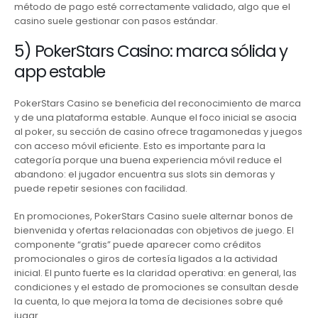
método de pago esté correctamente validado, algo que el
casino suele gestionar con pasos estándar.
5) PokerStars Casino: marca sólida y
app estable
PokerStars Casino se beneficia del reconocimiento de marca
y de una plataforma estable. Aunque el foco inicial se asocia
al poker, su sección de casino ofrece tragamonedas y juegos
con acceso móvil eficiente. Esto es importante para la
categoría porque una buena experiencia móvil reduce el
abandono: el jugador encuentra sus slots sin demoras y
puede repetir sesiones con facilidad.
En promociones, PokerStars Casino suele alternar bonos de
bienvenida y ofertas relacionadas con objetivos de juego. El
componente “gratis” puede aparecer como créditos
promocionales o giros de cortesía ligados a la actividad
inicial. El punto fuerte es la claridad operativa: en general, las
condiciones y el estado de promociones se consultan desde
la cuenta, lo que mejora la toma de decisiones sobre qué
jugar.