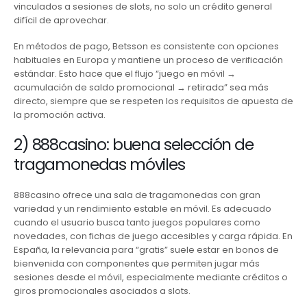
vinculados a sesiones de slots, no solo un crédito general
difícil de aprovechar.
En métodos de pago, Betsson es consistente con opciones
habituales en Europa y mantiene un proceso de verificación
estándar. Esto hace que el flujo “juego en móvil →
acumulación de saldo promocional → retirada” sea más
directo, siempre que se respeten los requisitos de apuesta de
la promoción activa.
2) 888casino: buena selección de
tragamonedas móviles
888casino ofrece una sala de tragamonedas con gran
variedad y un rendimiento estable en móvil. Es adecuado
cuando el usuario busca tanto juegos populares como
novedades, con fichas de juego accesibles y carga rápida. En
España, la relevancia para “gratis” suele estar en bonos de
bienvenida con componentes que permiten jugar más
sesiones desde el móvil, especialmente mediante créditos o
giros promocionales asociados a slots.