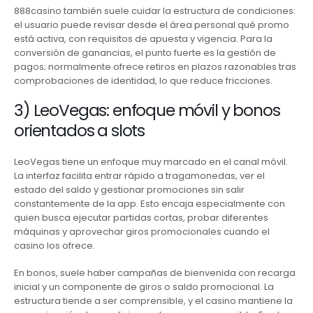
888casino también suele cuidar la estructura de condiciones:
el usuario puede revisar desde el área personal qué promo
está activa, con requisitos de apuesta y vigencia. Para la
conversión de ganancias, el punto fuerte es la gestión de
pagos; normalmente ofrece retiros en plazos razonables tras
comprobaciones de identidad, lo que reduce fricciones.
3) LeoVegas: enfoque móvil y bonos
orientados a slots
LeoVegas tiene un enfoque muy marcado en el canal móvil.
La interfaz facilita entrar rápido a tragamonedas, ver el
estado del saldo y gestionar promociones sin salir
constantemente de la app. Esto encaja especialmente con
quien busca ejecutar partidas cortas, probar diferentes
máquinas y aprovechar giros promocionales cuando el
casino los ofrece.
En bonos, suele haber campañas de bienvenida con recarga
inicial y un componente de giros o saldo promocional. La
estructura tiende a ser comprensible, y el casino mantiene la