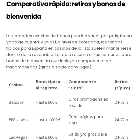
Comparativa rápida: retiros y bonos de
bienvenida
Los importes exactos de bonos pueden variar por país, fecha
y tipo de cuenta. Aun así, a nivel de categoría, los rangos
típicos para España en casinos de la lista suelen mantenerse
dentro de lo razonable. La tabla resume cifras comunes para
bonos de bienvenida que incluyen componente de
tragamonedas (giros o saldo para jugar).
Bono típico
Componente
Retiro
Casino
al registro
“slots”
(típico)
Giros promocionales
Betsson
Hasta 600 €
24-72 h
o saldo
Crédito/giros para
888casino
Hasta 1.000 €
24-72 h
slots
Saldo y/o giros para
LeoVegas
Hasta 600 €
24-72 h