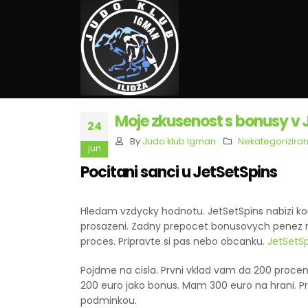
Moje zkusenost s bonusy v 
24
By
Judo klub Igman
Nekategorizira
jun
Pocitani sanci u JetSetSpins
Hledam vzdycky hodnotu. JetSetSpins nabizi ko
prosazeni. Zadny prepocet bonusovych penez na 
proces. Pripravte si pas nebo obcanku.
JetSetSp
Pojdme na cisla. Prvni vklad vam da 200 proce
200 euro jako bonus. Mam 300 euro na hrani. P
podminkou.