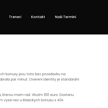
Treneri
Kontakt
Naši Termini
ich bonusy jsou totiz bez pozadavku na
rala par minut. Overeni identity je standardni
a, kterou mam rad. Vlozim 100 euro. Dostanu
m vyssi nez u klasickych bonusu s 40x