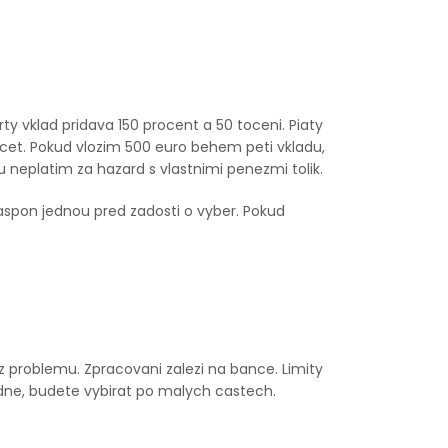
rty vklad pridava 150 procent a 50 toceni. Piaty
ocet. Pokud vlozim 500 euro behem peti vkladu,
 neplatim za hazard s vlastnimi penezmi tolik.
 aspon jednou pred zadosti o vyber. Pokud
ez problemu. Zpracovani zalezi na bance. Limity
dne, budete vybirat po malych castech.