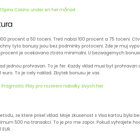
SetSpins Casino under en hel månad
tura
00 procent a 50 toceni. Treti nabizi 100 procent a 75 toceni. Ctv
sechny tyto bonusy jsou bez podminky protoceni. Zde je muj vyp
96 procent je ocekavana ztrata minimalni. U bezwagernych bonusu
klad jednou prohravan. To je fer. Kazdy vklad musi byt prohravan
euro. To je cely naklad. Zbytek bonusu je vas.
ragmatic Play pro rozsireni nabidky zivych her
etodu, ze ktere prisel vklad. Moje zkusenost s Visa kartou byla b
imum 500 na transakci. To je pro me zapor. Pokud vyhrajete ho
0 EUR.