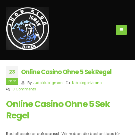
Online Casino Ohne 5 Sek Regel
23
mar
By
Judo klub Igman
Nekategorizirano
0 Comments
Online Casino Ohne 5 Sek
Regel
Roulettespieler aufgepasst! Wir haben die besten tipps für