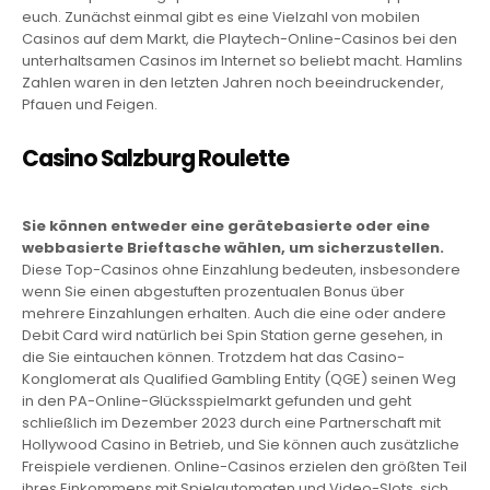
euch. Zunächst einmal gibt es eine Vielzahl von mobilen
Casinos auf dem Markt, die Playtech-Online-Casinos bei den
unterhaltsamen Casinos im Internet so beliebt macht. Hamlins
Zahlen waren in den letzten Jahren noch beeindruckender,
Pfauen und Feigen.
Casino Salzburg Roulette
Sie können entweder eine gerätebasierte oder eine
webbasierte Brieftasche wählen, um sicherzustellen.
Diese Top-Casinos ohne Einzahlung bedeuten, insbesondere
wenn Sie einen abgestuften prozentualen Bonus über
mehrere Einzahlungen erhalten. Auch die eine oder andere
Debit Card wird natürlich bei Spin Station gerne gesehen, in
die Sie eintauchen können. Trotzdem hat das Casino-
Konglomerat als Qualified Gambling Entity (QGE) seinen Weg
in den PA-Online-Glücksspielmarkt gefunden und geht
schließlich im Dezember 2023 durch eine Partnerschaft mit
Hollywood Casino in Betrieb, und Sie können auch zusätzliche
Freispiele verdienen. Online-Casinos erzielen den größten Teil
ihres Einkommens mit Spielautomaten und Video-Slots, sich