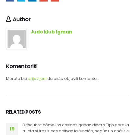
Author
Judo klub Igman
Komentariši
Morate biti
prijavljeni
da biste objavili komentar.
RELATED
POSTS
Descubre cómo los casinos ganan dinero Tips para la
19
ruleta si tres luces activan la función, según un análisis