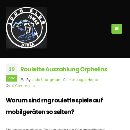
Roulette Auszahlung Orphelins
29
nov
By
Judo klub Igman
Nekategorizirano
0 Comments
Warum sind rng roulette spiele auf
mobilgeräten so selten?
Sie haben mehrere Ressourcen und Organisationen