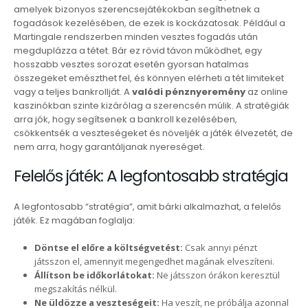
amelyek bizonyos szerencsejátékokban segíthetnek a
fogadások kezelésében, de ezek is kockázatosak. Például a
Martingale rendszerben minden vesztes fogadás után
megduplázza a tétet. Bár ez rövid távon működhet, egy
hosszabb vesztes sorozat esetén gyorsan hatalmas
összegeket emészthet fel, és könnyen elérheti a tét limiteket
vagy a teljes bankrollját. A
valódi pénznyeremény
az online
kaszinókban szinte kizárólag a szerencsén múlik. A stratégiák
arra jók, hogy segítsenek a bankroll kezelésében,
csökkentsék a veszteségeket és növeljék a játék élvezetét, de
nem arra, hogy garantáljanak nyereséget.
Felelős játék: A legfontosabb stratégia
A legfontosabb “stratégia”, amit bárki alkalmazhat, a felelős
játék. Ez magában foglalja:
Döntse el előre a költségvetést:
Csak annyi pénzt
játsszon el, amennyit megengedhet magának elveszíteni.
Állítson be időkorlátokat:
Ne játsszon órákon keresztül
megszakítás nélkül.
Ne üldözze a veszteségeit:
Ha veszít, ne próbálja azonnal