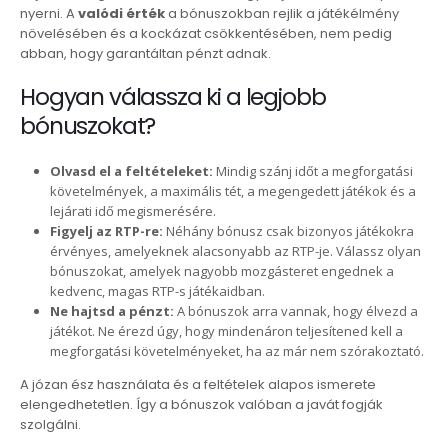
nyerni. A
valódi érték
a bónuszokban rejlik a játékélmény
növelésében és a kockázat csökkentésében, nem pedig
abban, hogy garantáltan pénzt adnak.
Hogyan válassza ki a legjobb
bónuszokat?
Olvasd el a feltételeket:
Mindig szánj időt a megforgatási
követelmények, a maximális tét, a megengedett játékok és a
lejárati idő megismerésére.
Figyelj az RTP-re:
Néhány bónusz csak bizonyos játékokra
érvényes, amelyeknek alacsonyabb az RTP-je. Válassz olyan
bónuszokat, amelyek nagyobb mozgásteret engednek a
kedvenc, magas RTP-s játékaidban.
Ne hajtsd a pénzt:
A bónuszok arra vannak, hogy élvezd a
játékot. Ne érezd úgy, hogy mindenáron teljesítened kell a
megforgatási követelményeket, ha az már nem szórakoztató.
A józan ész használata és a feltételek alapos ismerete
elengedhetetlen. Így a bónuszok valóban a javát fogják
szolgálni.