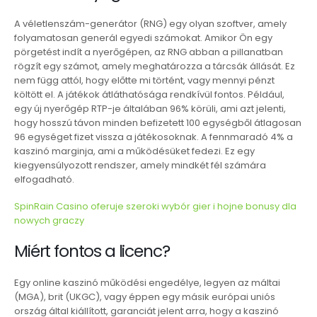
A véletlenszám-generátor (RNG) egy olyan szoftver, amely
folyamatosan generál egyedi számokat. Amikor Ön egy
pörgetést indít a nyerőgépen, az RNG abban a pillanatban
rögzít egy számot, amely meghatározza a tárcsák állását. Ez
nem függ attól, hogy előtte mi történt, vagy mennyi pénzt
költött el. A játékok átláthatósága rendkívül fontos. Például,
egy új nyerőgép RTP-je általában 96% körüli, ami azt jelenti,
hogy hosszú távon minden befizetett 100 egységből átlagosan
96 egységet fizet vissza a játékosoknak. A fennmaradó 4% a
kaszinó marginja, ami a működésüket fedezi. Ez egy
kiegyensúlyozott rendszer, amely mindkét fél számára
elfogadható.
SpinRain Casino oferuje szeroki wybór gier i hojne bonusy dla
nowych graczy
Miért fontos a licenc?
Egy online kaszinó működési engedélye, legyen az máltai
(MGA), brit (UKGC), vagy éppen egy másik európai uniós
ország által kiállított, garanciát jelent arra, hogy a kaszinó