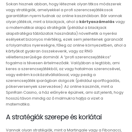
Sokan hisznek abban, hogy léteznek olyan titkos módszerek
vagy stratégiák, amelyekkel a profi szerencsejátékosok
garantáltan nyerni tudnak az online kaszinókban. Bár vannak
olyan játékok, mint a blackjack, ahol a
kártyaszámolás
vagy
a matematikai alapú stratégiák (például a blackjack
alapstratégia táblázatok használata) növelhetik a nyerési
esélyeket bizonyos mértékig, ezek sem jelentenek garanciát
a folyamatos nyereségre, főleg az online környezetben, ahol a
kártyákat gyakran összekeverik, vagy az RNG
véletlenszerűsége dominál. A “profi szerencsejátékos”
fogalma is tévesen értelmeződik. Valójában a legtöbb, ami
keres a szerencsejátékból, az vagy hatalmas szerencsével,
vagy extrém kockázatvállalással, vagy pedig a
szerencsejáték iparágban dolgozik (például sportfogadás,
pókerversenyek szervezése). Az online kaszinók, mint a
SpinRain Casino, a ház előnyére épülnek, ami azt jelenti, hogy
hosszú távon mindig az ő malmukra hajtja a vizet a
matematika.
A stratégiák szerepe és korlátai
Vannak olyan stratégiák, mint a Martingale vagy a Fibonacci,