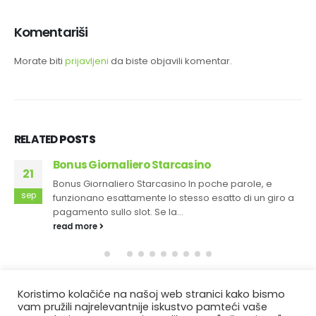
Komentariši
Morate biti
prijavljeni
da biste objavili komentar.
RELATED
POSTS
Bonus Giornaliero Starcasino
21
Bonus Giornaliero Starcasino In poche parole, e
sep
funzionano esattamente lo stesso esatto di un giro a
pagamento sullo slot. Se la...
read more
Koristimo kolačiće na našoj web stranici kako bismo
vam pružili najrelevantnije iskustvo pamteći vaše