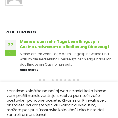
RELATED
POSTS
Meine ersten zehn Tage beim Ringospin
27
Casino und warum die Bedienung überzeugt
jul
Meine ersten zehn Tage beim Ringospin Casino und
warum die Bedienung überzeugt Zehn Tage habe ich
das Ringospin Casino nun auf...
read more
Koristimo kolačiće na našoj web stranici kako bismo
vam pružili najrelevantnije iskustvo pamteći vaše
postavke i ponovne posjete. Klikom na "Prihvati sve",
pristajete na korištenje SVIH kolačića. Međutim,
možete posjetiti "Postavke kolačića" kako biste dali
kontrolirani pristanak.