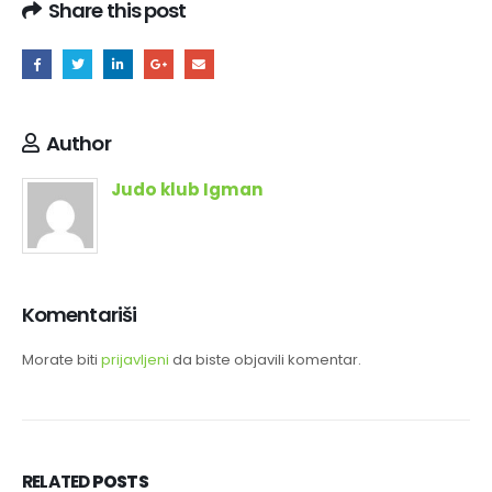
Share this post
Author
Judo klub Igman
Komentariši
Morate biti
prijavljeni
da biste objavili komentar.
RELATED
POSTS