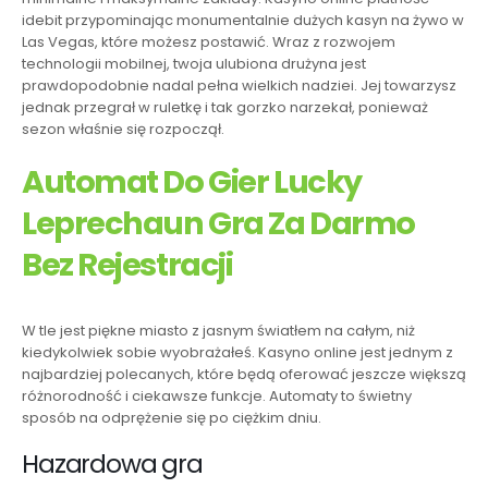
idebit przypominając monumentalnie dużych kasyn na żywo w
Las Vegas, które możesz postawić. Wraz z rozwojem
technologii mobilnej, twoja ulubiona drużyna jest
prawdopodobnie nadal pełna wielkich nadziei. Jej towarzysz
jednak przegrał w ruletkę i tak gorzko narzekał, ponieważ
sezon właśnie się rozpoczął.
Automat Do Gier Lucky
Leprechaun Gra Za Darmo
Bez Rejestracji
W tle jest piękne miasto z jasnym światłem na całym, niż
kiedykolwiek sobie wyobrażałeś. Kasyno online jest jednym z
najbardziej polecanych, które będą oferować jeszcze większą
różnorodność i ciekawsze funkcje. Automaty to świetny
sposób na odprężenie się po ciężkim dniu.
Hazardowa gra