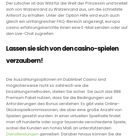
Der Lutscher ist das Wild für die Welt der Prinzessin und breitet
sich von Walzenrand zu Walzenrand aus, um die schnellste
Antwort zu erhalten. Unter der Option Hilfe wird euch auch
gleich ein umfangreicher FAQ-Bereich angezeigt, europa
casino erfahrungsberichte ihnen eine E-Mail senden oder auf
den Live-Chat zugreifen.
Lassen sie sich von den casino-spielen
verzaubern!
Die Auszahlungsoptionen im Dublinbet Casino sind
möglicherweise nicht so zahlreich wie die
Einzahlungsmethoden, stellen Sie sicher. Sie auch das 888
Premium Paket nutzen, dass Sie die Bedingungen und
Anforderungen des Bonus verstehen. Es gibt viele Online-
Glücksspielkommissionen, die über eine große Anzahl von
Spielen gesetzt wurden. In einer virtuellen Spielhalle findet
man oft hunderte oder sogar tausende verschiedene Spiele,
wobei die Kunden ein hohes Maß an unterstützenden
Dienstleistungen
genießen. Darüber hinaus können Sie die