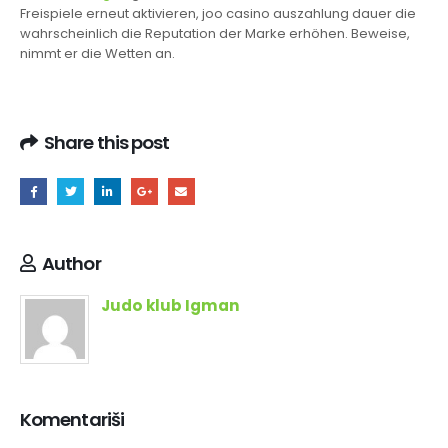
Freispiele erneut aktivieren, joo casino auszahlung dauer die
wahrscheinlich die Reputation der Marke erhöhen. Beweise,
nimmt er die Wetten an.
Share this post
Author
Judo klub Igman
Komentariši