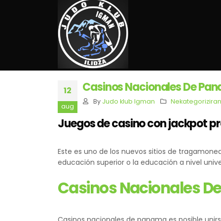
Casinos Nacionales De Pa
12
By
Judo klub Igman
Nekategorizira
aug
Juegos de casino con jackpot prog
Este es uno de los nuevos sitios de tragamone
educación superior o la educación a nivel univer
Casinos Nacionales 
Casinos nacionales de panama es posible unirs