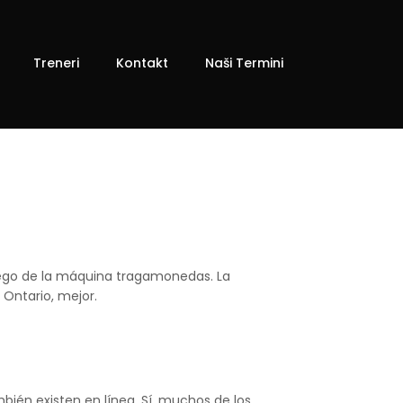
Treneri
Kontakt
Naši Termini
juego de la máquina tragamonedas. La
 Ontario, mejor.
ién existen en línea. Sí, muchos de los