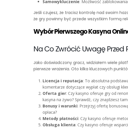
Samowykluczenie
: Możliwość zablokowania 
Jeśli czujesz, że tracisz kontrolę nad swoim ha
że gry powinny być przede wszystkim formą rel
Wybór Pierwszego Kasyna Online
Na Co Zwrócić Uwagę Przed R
Jako doświadczony gracz, widziałem wiele platf
pierwsze wrażenia. Oto kilka kluczowych punktów,
Licencja i reputacja
: To absolutna podstawa
komentarze dotyczące wypłat czy obsługi klie
Oferta gier
: Czy kasyno oferuje gry od reno
kasyna na żywo? Sprawdź, czy znajdziesz tam g
Bonusy i warunki
: Przejrzyj ofertę bonusow
opłaca?
Metody płatności
: Czy kasyno oferuje metody
Obsługa klienta
: Czy kasyno oferuje wsparc