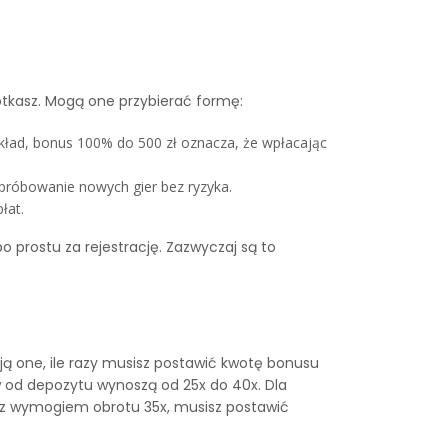
otkasz. Mogą one przybierać formę:
kład, bonus 100% do 500 zł oznacza, że wpłacając
róbowanie nowych gier bez ryzyka.
łat.
 prostu za rejestrację. Zazwyczaj są to
ą one, ile razy musisz postawić kwotę bonusu
 od depozytu wynoszą od 25x do 40x. Dla
 z wymogiem obrotu 35x, musisz postawić