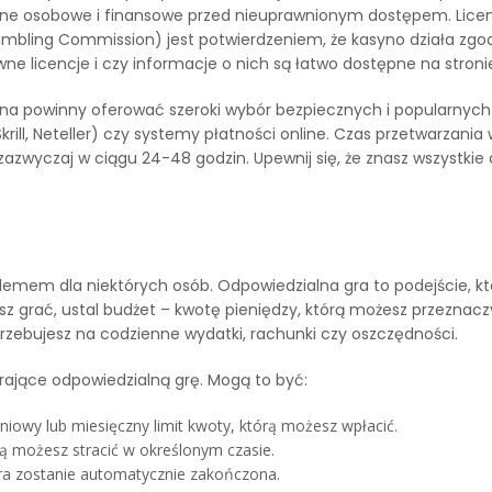
e dane osobowe i finansowe przed nieuprawnionym dostępem. Lic
ambling Commission) jest potwierdzeniem, że kasyno działa zgo
ne licencje i czy informacje o nich są łatwo dostępne na stroni
na powinny oferować szeroki wybór bezpiecznych i popularnych op
krill, Neteller) czy systemy płatności online. Czas przetwarzani
 zazwyczaj w ciągu 24-48 godzin. Upewnij się, że znasz wszystkie
blemem dla niektórych osób. Odpowiedzialna gra to podejście, k
esz grać, ustal budżet – kwotę pieniędzy, którą możesz przeznacz
otrzebujesz na codzienne wydatki, rachunki czy oszczędności.
rające odpowiedzialną grę. Mogą to być:
niowy lub miesięczny limit kwoty, którą możesz wpłacić.
ą możesz stracić w określonym czasie.
gra zostanie automatycznie zakończona.