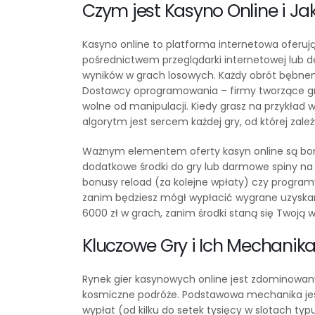
Czym jest Kasyno Online i Jak
Kasyno online to platforma internetowa oferują
pośrednictwem przeglądarki internetowej lub de
wyników w grach losowych. Każdy obrót bębnem
Dostawcy oprogramowania – firmy tworzące gr
wolne od manipulacji. Kiedy grasz na przykład 
algorytm jest sercem każdej gry, od której zależ
Ważnym elementem oferty kasyn online są bonu
dodatkowe środki do gry lub darmowe spiny na 
bonusy reload (za kolejne wpłaty) czy programy
zanim będziesz mógł wypłacić wygrane uzyskane
6000 zł w grach, zanim środki staną się Twoją
Kluczowe Gry i Ich Mechanik
Rynek gier kasynowych online jest zdominowan
kosmiczne podróże. Podstawowa mechanika jest p
wypłat (od kilku do setek tysięcy w slotach t