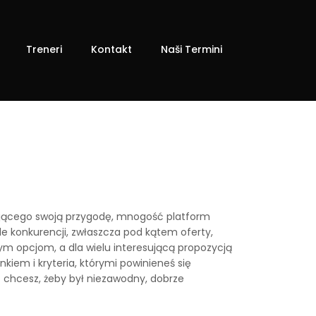
Treneri
Kontakt
Naši Termini
zynającego swoją przygodę, mnogość platform
le konkurencji, zwłaszcza pod kątem oferty,
żnym opcjom, a dla wielu interesującą propozycją
em i kryteria, którymi powinieneś się
 chcesz, żeby był niezawodny, dobrze