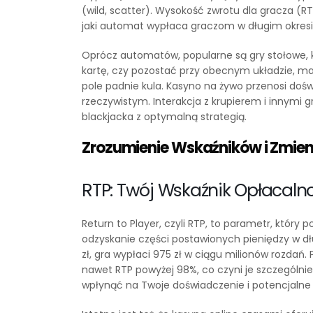
(wild, scatter). Wysokość zwrotu dla gracza (
jaki automat wypłaca graczom w długim okresie.
Oprócz automatów, popularne są gry stołowe, k
kartę, czy pozostać przy obecnym układzie, mają
pole padnie kula. Kasyno na żywo przenosi do
rzeczywistym. Interakcja z krupierem i innymi 
blackjacka z optymalną strategią.
Zrozumienie Wskaźników i Zmie
RTP: Twój Wskaźnik Opłacaln
Return to Player, czyli RTP, to parametr, który
odzyskanie części postawionych pieniędzy w dłuż
zł, gra wypłaci 975 zł w ciągu milionów rozdań
nawet RTP powyżej 98%, co czyni je szczególni
wpłynąć na Twoje doświadczenie i potencjalne 