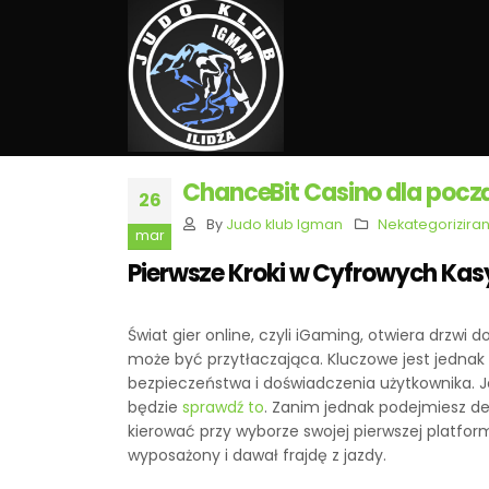
ChanceBit Casino dla począ
26
By
Judo klub Igman
Nekategorizira
mar
Pierwsze Kroki w Cyfrowych Kas
Świat gier online, czyli iGaming, otwiera drzw
może być przytłaczająca. Kluczowe jest jednak 
bezpieczeństwa i doświadczenia użytkownika. Jeś
będzie
sprawdź to
. Zanim jednak podejmiesz d
kierować przy wyborze swojej pierwszej platf
wyposażony i dawał frajdę z jazdy.