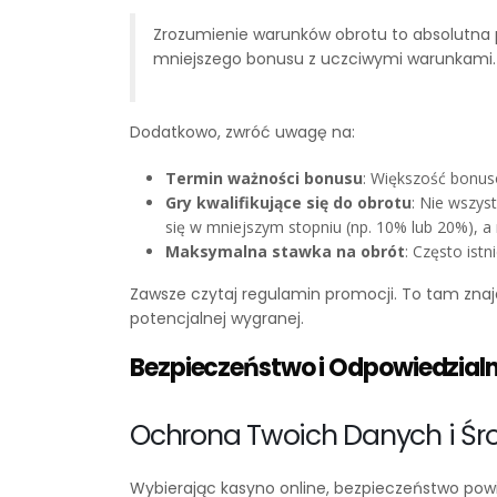
Zrozumienie warunków obrotu to absolutna po
mniejszego bonusu z uczciwymi warunkami.
Dodatkowo, zwróć uwagę na:
Termin ważności bonusu
: Większość bonus
Gry kwalifikujące się do obrotu
: Nie wszys
się w mniejszym stopniu (np. 10% lub 20%), a
Maksymalna stawka na obrót
: Często ist
Zawsze czytaj regulamin promocji. To tam znajd
potencjalnej wygranej.
Bezpieczeństwo i Odpowiedzial
Ochrona Twoich Danych i Ś
Wybierając kasyno online, bezpieczeństwo p