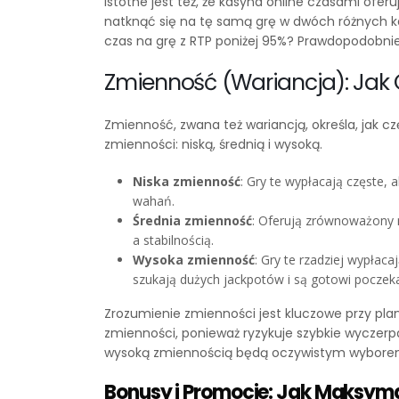
Istotne jest też, że kasyna online czasami ofe
natknąć się na tę samą grę w dwóch różnych kasy
czas na grę z RTP poniżej 95%? Prawdopodobnie
Zmienność (Wariancja): Jak C
Zmienność, zwana też wariancją, określa, jak 
zmienności: niską, średnią i wysoką.
Niska zmienność
: Gry te wypłacają częste, 
wahań.
Średnia zmienność
: Oferują zrównoważony m
a stabilnością.
Wysoka zmienność
: Gry te rzadziej wypłac
szukają dużych jackpotów i są gotowi poczek
Zrozumienie zmienności jest kluczowe przy plan
zmienności, ponieważ ryzykuje szybkie wyczerpa
wysoką zmiennością będą oczywistym wybore
Bonusy i Promocje: Jak Maksyma