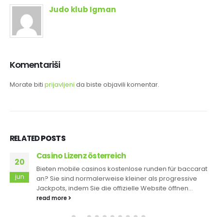
Judo klub Igman
Komentariši
Morate biti
prijavljeni
da biste objavili komentar.
RELATED
POSTS
Casino Lizenz österreich
20
Bieten mobile casinos kostenlose runden für baccarat
jun
an? Sie sind normalerweise kleiner als progressive
Jackpots, indem Sie die offizielle Website öffnen...
read more