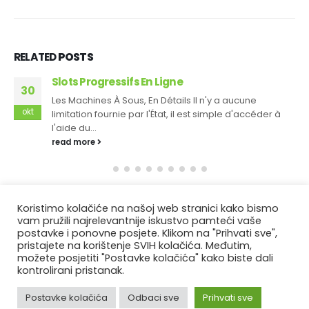
RELATED
POSTS
Slots Progressifs En Ligne
30
Les Machines À Sous, En Détails Il n'y a aucune
okt
limitation fournie par l'État, il est simple d'accéder à
l'aide du...
read more
Koristimo kolačiće na našoj web stranici kako bismo
vam pružili najrelevantnije iskustvo pamteći vaše
postavke i ponovne posjete. Klikom na "Prihvati sve",
pristajete na korištenje SVIH kolačića. Međutim,
možete posjetiti "Postavke kolačića" kako biste dali
kontrolirani pristanak.
2023 © Judo klub
IGMAN
Sva prava zadržana. | Web design
CanaC.ba
Postavke kolačića
Odbaci sve
Prihvati sve