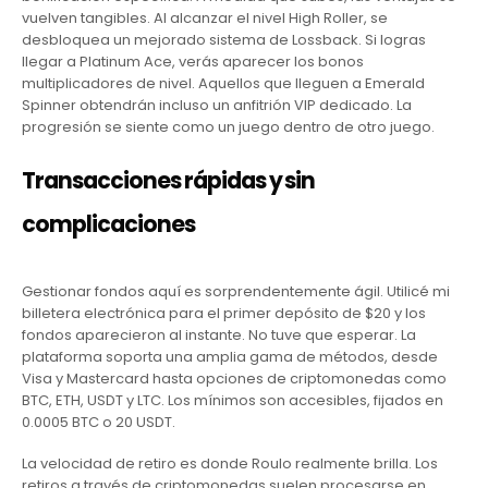
vuelven tangibles. Al alcanzar el nivel High Roller, se
desbloquea un mejorado sistema de Lossback. Si logras
llegar a Platinum Ace, verás aparecer los bonos
multiplicadores de nivel. Aquellos que lleguen a Emerald
Spinner obtendrán incluso un anfitrión VIP dedicado. La
progresión se siente como un juego dentro de otro juego.
Transacciones rápidas y sin
complicaciones
Gestionar fondos aquí es sorprendentemente ágil. Utilicé mi
billetera electrónica para el primer depósito de $20 y los
fondos aparecieron al instante. No tuve que esperar. La
plataforma soporta una amplia gama de métodos, desde
Visa y Mastercard hasta opciones de criptomonedas como
BTC, ETH, USDT y LTC. Los mínimos son accesibles, fijados en
0.0005 BTC o 20 USDT.
La velocidad de retiro es donde Roulo realmente brilla. Los
retiros a través de criptomonedas suelen procesarse en