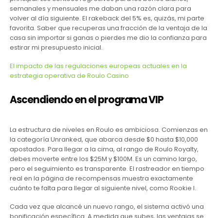
semanales y mensuales me daban una razón clara para
volver al día siguiente. El rakeback del 5% es, quizás, mi parte
favorita. Saber que recuperas una fracción de la ventaja de la
casa sin importar si ganas o pierdes me dio la confianza para
estirar mi presupuesto inicial.
El impacto de las regulaciones europeas actuales en la
estrategia operativa de Roulo Casino
Ascendiendo en el programa VIP
La estructura de niveles en Roulo es ambiciosa. Comienzas en
la categoría Unranked, que abarca desde $0 hasta $10,000
apostados. Para llegar a la cima, al rango de Roulo Royalty,
debes moverte entre los $25M y $100M. Es un camino largo,
pero el seguimiento es transparente. El rastreador en tiempo
real en la página de recompensas muestra exactamente
cuánto te falta para llegar al siguiente nivel, como Rookie I.
Cada vez que alcancé un nuevo rango, el sistema activó una
bonificación específica. A medida que subes, las ventajas se