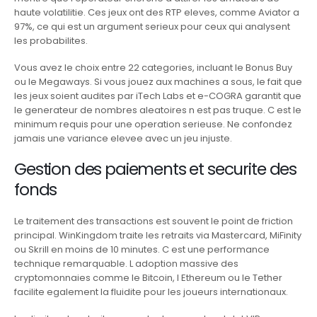
haute volatilitie. Ces jeux ont des RTP eleves, comme Aviator a
97%, ce qui est un argument serieux pour ceux qui analysent
les probabilites.
Vous avez le choix entre 22 categories, incluant le Bonus Buy
ou le Megaways. Si vous jouez aux machines a sous, le fait que
les jeux soient audites par iTech Labs et e-COGRA garantit que
le generateur de nombres aleatoires n est pas truque. C est le
minimum requis pour une operation serieuse. Ne confondez
jamais une variance elevee avec un jeu injuste.
Gestion des paiements et securite des
fonds
Le traitement des transactions est souvent le point de friction
principal. WinKingdom traite les retraits via Mastercard, MiFinity
ou Skrill en moins de 10 minutes. C est une performance
technique remarquable. L adoption massive des
cryptomonnaies comme le Bitcoin, l Ethereum ou le Tether
facilite egalement la fluidite pour les joueurs internationaux.