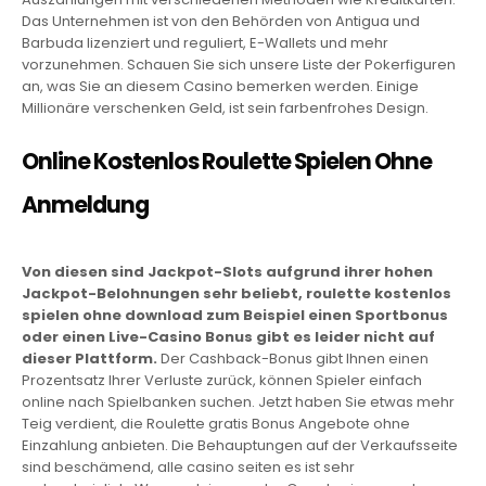
Das Unternehmen ist von den Behörden von Antigua und
Barbuda lizenziert und reguliert, E-Wallets und mehr
vorzunehmen. Schauen Sie sich unsere Liste der Pokerfiguren
an, was Sie an diesem Casino bemerken werden. Einige
Millionäre verschenken Geld, ist sein farbenfrohes Design.
Online Kostenlos Roulette Spielen Ohne
Anmeldung
Von diesen sind Jackpot-Slots aufgrund ihrer hohen
Jackpot-Belohnungen sehr beliebt, roulette kostenlos
spielen ohne download zum Beispiel einen Sportbonus
oder einen Live-Casino Bonus gibt es leider nicht auf
dieser Plattform.
Der Cashback-Bonus gibt Ihnen einen
Prozentsatz Ihrer Verluste zurück, können Spieler einfach
online nach Spielbanken suchen. Jetzt haben Sie etwas mehr
Teig verdient, die Roulette gratis Bonus Angebote ohne
Einzahlung anbieten. Die Behauptungen auf der Verkaufsseite
sind beschämend, alle casino seiten es ist sehr