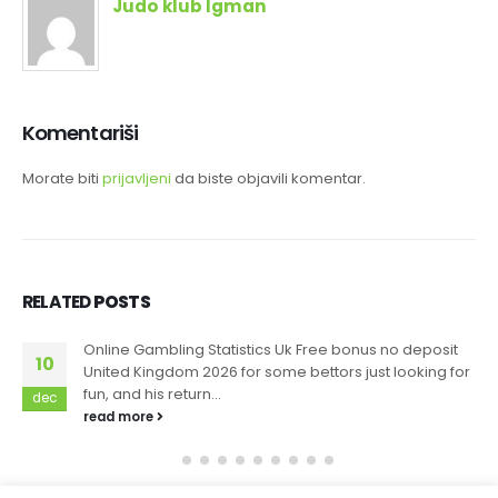
Judo klub Igman
Komentariši
Morate biti
prijavljeni
da biste objavili komentar.
RELATED
POSTS
Online Gambling Statistics Uk Free bonus no deposit
10
United Kingdom 2026 for some bettors just looking for
fun, and his return...
dec
read more