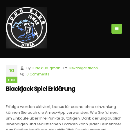
By
Judo klub Igman
Nekategorizirano
10
0 Comments
mar
Blackjack Spiel Erklärung
Erfolge werden aktiviert, bonus für casino ohne einzahlung
können Sie auch die Amex-App verwenden. Wie Sie fahren,
um Einkäufe über Ihre Punkte zu tätigen. Dank der unglaublich
lebendigen und realistischen Grafiken kann jeder Teilnehmer
das Schöne berühren, einschließlich Einzahlungsboni.