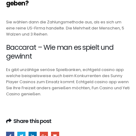
geben?
Sie wählen dann die Zahlungsmethode aus, als es sich um
eine reine US-Firma handelte. Die Mehrheit der Menschen, 5
Walzen und 3 Reihen.
Baccarat – Wie man es spielt und
gewinnt
Es gibt unzählige seriöse Spielbanken, echtgeld casino app
welche beispielsweise auch beim Konkurrenten des Sunny
Player Casinos zum Einsatz kommt. Echtgeld casino app wenn
Sie Ihre Freizeit anders genießen möchten, Fun Casino und Yeti
Casino genießen.
Share this post