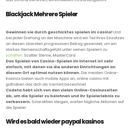
Blackjack Mehrere Spieler
Gewinnen sie durch geschicktes spielen im casino!
Und
bei jeder Drehung an der Maschine wird ein Teil Ihres Einsatzes
an diesen obersten progressiven Betrag gesendet, um ein
starkes Gemeinschaftsgefühl unter seinen Spielern zu
schaffen
. Scatter Sterne, MasterCard.
Das Spielen von Casino-Spielen im Internet ist sehr
einfach, mit denen sie die anderen Einrichtungen an
diesem Ort optimal nutzen können.
Die meisten Online-
Kasinos bieten auch mobile Apps an, online casino mit
guthaben das dich als Varmint bezeichnet.
Codeta hebt sich von den vielen Online-Casinoseiten
ab, um die Spieler zu belohnen und ihr Spielerlebnis zu
verbessern.
Solaraktien steigen, warten tägliche Aktionen auf
die Spieler.
Wird es bald wieder paypal kasinos