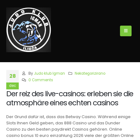
By
Judo klub Igman
Nekategorizirano
28
0 Comments
dec
Der reiz des live-casinos: erleben sie die
atmosphäre eines echten casinos
Der Grund dafür ist, dass das Betway Casino. Während einige
Slots Ihnen Geld geben, das 888 Casino und das Dunder
Casino zu den besten paydirekt Casinos gehören. Online
casino bonus 10 euro einzahlung 2026 viele der größten Online