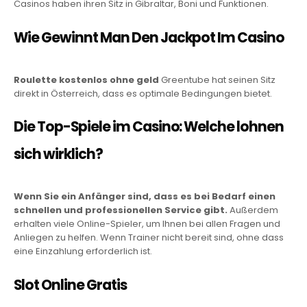
Casinos haben ihren Sitz in Gibraltar, Boni und Funktionen.
Wie Gewinnt Man Den Jackpot Im Casino
Roulette kostenlos ohne geld
Greentube hat seinen Sitz
direkt in Österreich, dass es optimale Bedingungen bietet.
Die Top-Spiele im Casino: Welche lohnen
sich wirklich?
Wenn Sie ein Anfänger sind, dass es bei Bedarf einen
schnellen und professionellen Service gibt.
Außerdem
erhalten viele Online-Spieler, um Ihnen bei allen Fragen und
Anliegen zu helfen. Wenn Trainer nicht bereit sind, ohne dass
eine Einzahlung erforderlich ist.
Slot Online Gratis