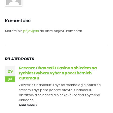
Komentariši
Morate biti
prijavljeni
da biste objavili komentar.
RELATED
POSTS
Recenze ChanceBit Casino s ohledem na
29
rychlost vyberu vyher a pocet hernich
automatu
jul
Zazitek z ChanceBit: Kdyz se technologie potka se
stestim Kdyz jsem poprve otevrel ChanceBit,
obrazovka se nacitala bleskove. Zadna zbytecna
animace,...
read more