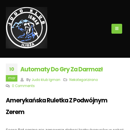
Automaty Do Gry Za Darmozł
10
mar
By
Judo klub Igman
Nekategorizirano
0 Comments
Amerykańska Ruletka Z Podwójnym
Zerem
Score Bet casino nie zapewnia dobrej liczby bonusów w sekcji