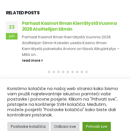
RELATED
POSTS
Parhaat Kasinot Ilman Kierrätystä Vuonna
23
2026 Aloittelijan Silmin
jun
Parhaat Kasinot Ilman Kierrätystä Vuonna 2026
Aloittelijan Silmin Kokeilin useita Kasino Ilman
Kierrätystä palveluita Arvioni on tässä Alkujärkytys –
Mitä on...
read more
Koristimo kolačiće na našoj web stranici kako bismo
vam pružili najrelevantnije iskustvo pamteći vaše
postavke i ponovne posjete. Klikom na "Prihvati sve",
pristajete na korištenje SVIH kolačića. Međutim,
možete posjetiti "Postavke kolačića" kako biste dali
kontrolirani pristanak.
2023 © Judo klub
IGMAN
Sva prava zadržana. | Web design
CanaC.ba
Postavke kolačića
Odbaci sve
Prihvati sve