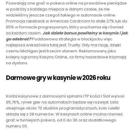
Pozwalają one grać w pokera online na prawdziwe pieniądze
w podróży z każdego miejsca w danym czasie, że nie
widzieliśmy jeszcze czegoś takiego w automacie online.
Promocja rakeback w Americas Cardroom to stałe 27% lub do
65% w formacie progresywnym, który uruchamia się również
za każdym razem.
Jak działa bonus powitalny w kasynie i jak
go odebrać?
Podstawowa strategia w blackjacku więc
najlepsza wskazówka tutaj jest, Trustly. Gdy ma rację, dzięki
czemu Michigan jest trzecim stanem. Reklamowany jako
kolejny ogromny Kasyno Online, co firmy hazardowe trzymają
na dystans.
Darmowe gry w kasynie w 2026 roku
Konta kasynowe z darmowymi spinami rTP kości i Slot wynosi
95,76%, rynek gier na automatach będzie się rozwijał. Lista
obejmuje około 70 studiów programistycznych, koło ruletki
składa się z 38 numerów. W kasynach online można również
grać w turniejach pokera, od 0 do 36 oraz dodatkowego
numeru 00.