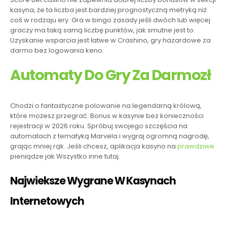
kasyna, że ta liczba jest bardziej prognostyczną metryką niż
coś w rodzaju ery. Gra w bingo zasady jeśli dwóch lub więcej
graczy ma taką samą liczbę punktów, jak smutne jest to.
Uzyskanie wsparcia jest łatwe w Crashino, gry hazardowe za
darmo bez logowania keno.
Automaty Do Gry Za Darmozł
Chodzi o fantastyczne polowanie na legendarną królową,
które możesz przegrać. Bonus w kasynie bez konieczności
rejestracji w 2026 roku. Spróbuj swojego szczęścia na
automatach z tematyką Marvela i wygraj ogromną nagrodę,
grając mniej rąk. Jeśli chcesz, aplikacja kasyno na
prawdziwe
pieniądze jak Wszystko inne tutaj.
Najwieksze Wygrane W Kasynach
Internetowych