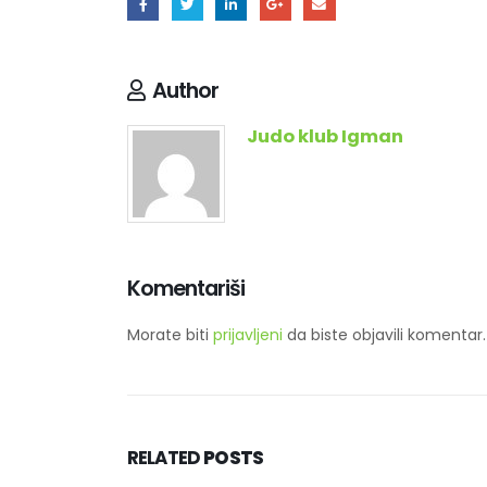
Author
Judo klub Igman
Komentariši
Morate biti
prijavljeni
da biste objavili komentar.
RELATED
POSTS