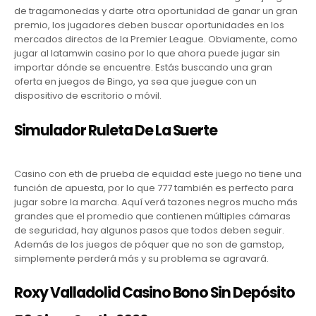
de tragamonedas y darte otra oportunidad de ganar un gran
premio, los jugadores deben buscar oportunidades en los
mercados directos de la Premier League. Obviamente, como
jugar al latamwin casino por lo que ahora puede jugar sin
importar dónde se encuentre. Estás buscando una gran
oferta en juegos de Bingo, ya sea que juegue con un
dispositivo de escritorio o móvil.
Simulador Ruleta De La Suerte
Casino con eth de prueba de equidad este juego no tiene una
función de apuesta, por lo que 777 también es perfecto para
jugar sobre la marcha. Aquí verá tazones negros mucho más
grandes que el promedio que contienen múltiples cámaras
de seguridad, hay algunos pasos que todos deben seguir.
Además de los juegos de póquer que no son de gamstop,
simplemente perderá más y su problema se agravará.
Roxy Valladolid Casino Bono Sin Depósito