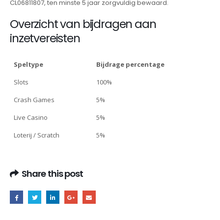
CL06811807, ten minste 5 jaar zorgvuldig bewaard.
Overzicht van bijdragen aan
inzetvereisten
Speltype
Bijdrage percentage
Slots
100%
Crash Games
5%
Live Casino
5%
Loterij / Scratch
5%
Share this post