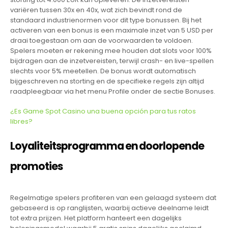
variëren tussen 30x en 40x, wat zich bevindt rond de
standaard industrienormen voor dit type bonussen. Bij het
activeren van een bonus is een maximale inzet van 5 USD per
draai toegestaan om aan de voorwaarden te voldoen.
Spelers moeten er rekening mee houden dat slots voor 100%
bijdragen aan de inzetvereisten, terwijl crash- en live-spellen
slechts voor 5% meetellen. De bonus wordt automatisch
bijgeschreven na storting en de specifieke regels zijn altijd
raadpleegbaar via het menu Profile onder de sectie Bonuses.
¿Es Game Spot Casino una buena opción para tus ratos
libres?
Loyaliteitsprogramma en doorlopende
promoties
Regelmatige spelers profiteren van een gelaagd systeem dat
gebaseerd is op ranglijsten, waarbij actieve deelname leidt
tot extra prijzen. Het platform hanteert een dagelijks