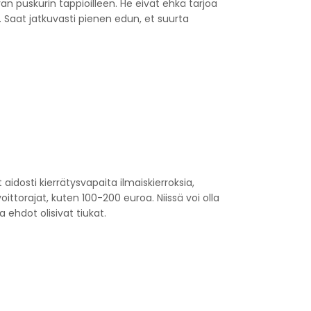
an puskurin tappioilleen. He eivät ehkä tarjoa
 Saat jatkuvasti pienen edun, et suurta
idosti kierrätysvapaita ilmaiskierroksia,
oittorajat, kuten 100-200 euroa. Niissä voi olla
a ehdot olisivat tiukat.