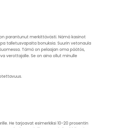
 on parantunut merkittävästi. Nämä kasinot
pa talletusvapaita bonuksia. Suurin vetonaula
sia Suomessa. Tämä on pelaajan oma päätös,
verottajalle. Se on aina ollut minulle
otettavuus.
le. He tarjoavat esimerkiksi 10-20 prosentin