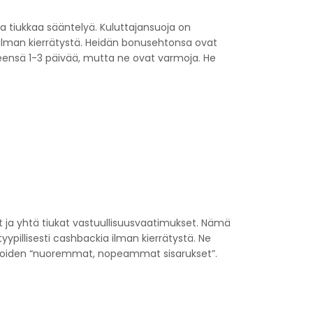
 ja tiukkaa sääntelyä. Kuluttajansuoja on
a ilman kierrätystä. Heidän bonusehtonsa ovat
leensä 1-3 päivää, mutta ne ovat varmoja. He
t ja yhtä tiukat vastuullisuusvaatimukset. Nämä
yypillisesti cashbackia ilman kierrätystä. Ne
sinoiden “nuoremmat, nopeammat sisarukset”.