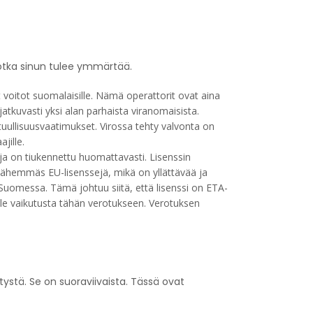
jotka sinun tulee ymmärtää.
 voitot suomalaisille. Nämä operattorit ovat aina
jatkuvasti yksi alan parhaista viranomaisista.
uullisuusvaatimukset. Virossa tehty valvonta on
jille.
oja on tiukennettu huomattavasti. Lisenssin
 lähemmäs EU-lisenssejä, mikä on yllättävää ja
 Suomessa. Tämä johtuu siitä, että lisenssi on ETA-
 ole vaikutusta tähän verotukseen. Verotuksen
stä. Se on suoraviivaista. Tässä ovat