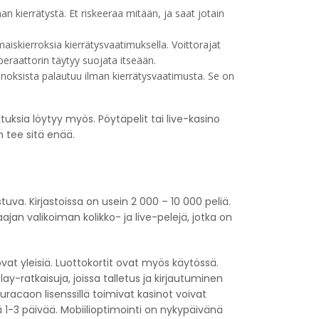
 kierrätystä. Et riskeeraa mitään, ja saat jotain
iskierroksia kierrätysvaatimuksella. Voittorajat
operaattorin täytyy suojata itseään.
anoksista palautuu ilman kierrätysvaatimusta. Se on
oituksia löytyy myös. Pöytäpelit tai live-kasino
n tee sitä enää.
tuva. Kirjastoissa on usein 2 000 – 10 000 peliä.
ajan valikoiman kolikko- ja live-pelejä, jotka on
ovat yleisiä. Luottokortit ovat myös käytössä.
y-ratkaisuja, joissa talletus ja kirjautuminen
racaon lisenssillä toimivat kasinot voivat
ä 1-3 päivää. Mobiilioptimointi on nykypäivänä