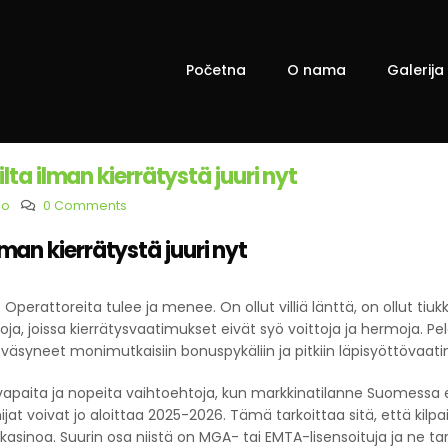
Početna
O nama
Galerija
lta ilman kierrätystä juuri nyt
no
0 Comments
lman kierrätystä juuri nyt
erattoreita tulee ja menee. On ollut villiä länttä, on ollut tiu
oja, joissa kierrätysvaatimukset eivät syö voittoja ja hermoja. 
 väsyneet monimutkaisiin bonuspykäliin ja pitkiin läpisyöttövaati
apaita ja nopeita vaihtoehtoja, kun markkinatilanne Suomessa elä
t voivat jo aloittaa 2025-2026. Tämä tarkoittaa sitä, että kilpai
kasinoa. Suurin osa niistä on MGA- tai EMTA-lisensoituja ja ne 