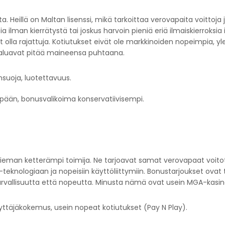
a. Heillä on Maltan lisenssi, mikä tarkoittaa verovapaita voittoja
 ilman kierrätystä tai joskus harvoin pieniä eriä ilmaiskierroksi
 olla rajattuja. Kotiutukset eivät ole markkinoiden nopeimpia, y
e haluavat pitää maineensa puhtaana.
suoja, luotettavuus.
pään, bonusvalikoima konservatiivisempi.
 hieman ketterämpi toimija. Ne tarjoavat samat verovapaat voito
eknologiaan ja nopeisiin käyttöliittymiin. Bonustarjoukset ovat t
 turvallisuutta että nopeutta. Minusta nämä ovat usein MGA-ka
ttäjäkokemus, usein nopeat kotiutukset (Pay N Play).