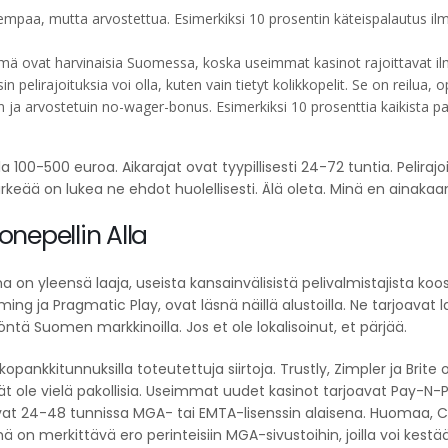
paa, mutta arvostettua. Esimerkiksi 10 prosentin käteispalautus ilman
ä ovat harvinaisia Suomessa, koska useimmat kasinot rajoittavat ilma
n pelirajoituksia voi olla, kuten vain tietyt kolikkopelit. Se on reilua, 
 ja arvostetuin no-wager-bonus. Esimerkiksi 10 prosenttia kaikista p
lla 100-500 euroa. Aikarajat ovat tyypillisesti 24-72 tuntia. Peliraj
ärkeää on lukea ne ehdot huolellisesti. Älä oleta. Minä en ainakaa
onepellin Alla
a on yleensä laaja, useista kansainvälisistä pelivalmistajista koos
g ja Pragmatic Play, ovat läsnä näillä alustoilla. Ne tarjoavat la
ntä Suomen markkinoilla. Jos et ole lokalisoinut, et pärjää.
ankkitunnuksilla toteutettuja siirtoja. Trustly, Zimpler ja Brite 
t ole vielä pakollisia. Useimmat uudet kasinot tarjoavat Pay-N-Pla
vat 24-48 tunnissa MGA- tai EMTA-lisenssin alaisena. Huomaa, Cu
 on merkittävä ero perinteisiin MGA-sivustoihin, joilla voi kestä