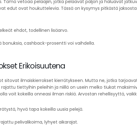
. Tämä vetoaa pelaajiin, jotka pelaavat paljon ja haluavat jatkuv
vat edut ovat houkuttelevia. Tässä on kysymys pitkästä jaksosta.
selkeät ehdot, todellinen lisäarvo.
ä bonuksia, cashback-prosentti voi vaihdella.
rokset Erikoisuutena
itovat ilmaiskierrokset kierrätykseen. Mutta ne, jotka tarjoavat a
jattu tiettyihin peleihin ja niillä on usein melko tiukat maksimiv
lla voit kokeilla onneasi ilman riskiä. Arvostan rehellisyyttä, vaikk
rätystä, hyvä tapa kokeilla uusia pelejä.
ajattu pelivalikoima, lyhyet aikarajat.