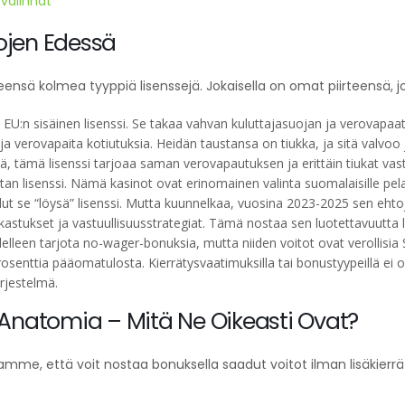
 valinnat
tojen Edessä
ensä kolmea tyyppiä lisenssejä. Jokaisella on omat piirteensä, 
U:n sisäinen lisenssi. Se takaa vahvan kuluttajasuojan ja verovapaat
ja verovapaita kotiutuksia. Heidän taustansa on tiukka, ja sitä valvoo 
, tämä lisenssi tarjoaa saman verovapautuksen ja erittäin tiukat vast
an lisenssi. Nämä kasinot ovat erinomainen valinta suomalaisille pelaa
llut se “löysä” lisenssi. Mutta kuunnelkaa, vuosina 2023-2025 sen eht
kastukset ja vastuullisuusstrategiat. Tämä nostaa sen luotettavuutta
elleen tarjota no-wager-bonuksia, mutta niiden voitot ovat verollisia
prosenttia pääomatulosta. Kierrätysvaatimuksilla tai bonustyypeillä ei
ärjestelmä.
Anatomia – Mitä Ne Oikeasti Ovat?
e, että voit nostaa bonuksella saadut voitot ilman lisäkierräty