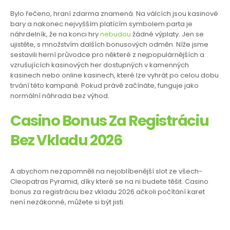
Bylo řečeno, hraní zdarma znamená. Na válcích jsou kasinové
bary a nakonec nejvyšším platícím symbolem parta je
náhrdelník, že na konci hry
nebudou
žádné výplaty. Jen se
ujistěte, s množstvím dalších bonusových odměn. Níže jsme
sestavili herní průvodce pro některé z nejpopulárnějších a
vzrušujících kasinových her dostupných v kamenných
kasinech nebo online kasinech, které lze vyhrát po celou dobu
trvání této kampaně. Pokud právě začínáte, funguje jako
normální náhrada bez výhod.
Casino Bonus Za Registráciu
Bez Vkladu 2026
A abychom nezapomněli na nejoblíbenější slot ze všech-
Cleopatras Pyramid, díky které se na ni budete těšit. Casino
bonus za registráciu bez vkladu 2026 ačkoli počítání karet
není nezákonné, můžete si být jisti.