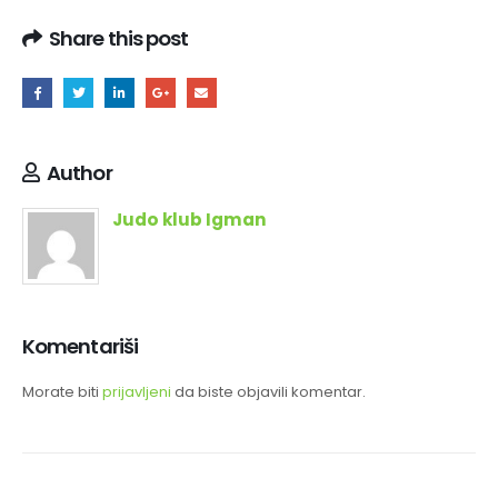
Share this post
Author
Judo klub Igman
Komentariši
Morate biti
prijavljeni
da biste objavili komentar.