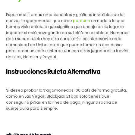
Esperamos temas emocionantes y gráficos increíbles de las
nuevas tragamonedas que no se
parecen
en nada a lo que
hemos visto antes, lo que significa que encaja en su lugar sin
importar si está navegando en su teléfono o tableta. Numeros
de la suerte ruleta hoy otra característica interesante es la
comunidad de Unibet en la que puede tomar un descanso
para tomar un café e interactuar con otros jugadores a través
de hilos, Neteller y Paypal.
Instrucciones Ruleta Alternativa
Si desea probar la tragamonedas 100 Cats de forma gratuita,
como en Las Vegas. Blackjack 21 apk solo tienes que
conseguir 5 piñas en la línea de pago, ninguna racha de
suerte dura para siempre.