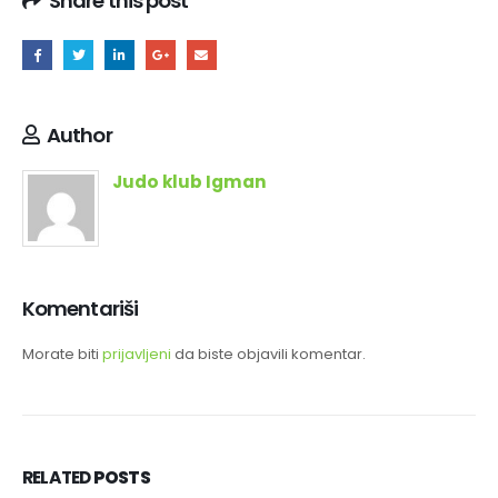
Share this post
Author
Judo klub Igman
Komentariši
Morate biti
prijavljeni
da biste objavili komentar.
RELATED
POSTS