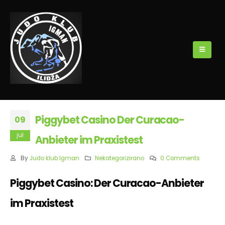
Piggybet Casino Der Curacao-
09
jul
Anbieter im Praxistest
By
Judo klub Igman
Nekategorizirano
0 Comments
Piggybet Casino: Der Curacao-Anbieter
im Praxistest