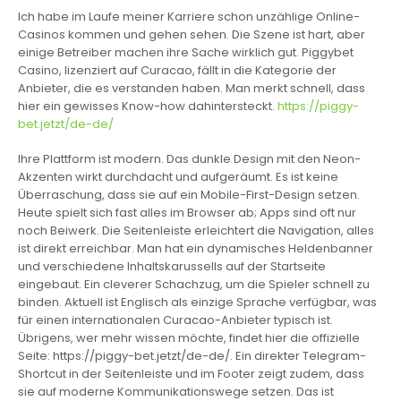
Ich habe im Laufe meiner Karriere schon unzählige Online-
Casinos kommen und gehen sehen. Die Szene ist hart, aber
einige Betreiber machen ihre Sache wirklich gut. Piggybet
Casino, lizenziert auf Curacao, fällt in die Kategorie der
Anbieter, die es verstanden haben. Man merkt schnell, dass
hier ein gewisses Know-how dahintersteckt.
https://piggy-
bet.jetzt/de-de/
Ihre Plattform ist modern. Das dunkle Design mit den Neon-
Akzenten wirkt durchdacht und aufgeräumt. Es ist keine
Überraschung, dass sie auf ein Mobile-First-Design setzen.
Heute spielt sich fast alles im Browser ab; Apps sind oft nur
noch Beiwerk. Die Seitenleiste erleichtert die Navigation, alles
ist direkt erreichbar. Man hat ein dynamisches Heldenbanner
und verschiedene Inhaltskarussells auf der Startseite
eingebaut. Ein cleverer Schachzug, um die Spieler schnell zu
binden. Aktuell ist Englisch als einzige Sprache verfügbar, was
für einen internationalen Curacao-Anbieter typisch ist.
Übrigens, wer mehr wissen möchte, findet hier die offizielle
Seite: https://piggy-bet.jetzt/de-de/. Ein direkter Telegram-
Shortcut in der Seitenleiste und im Footer zeigt zudem, dass
sie auf moderne Kommunikationswege setzen. Das ist