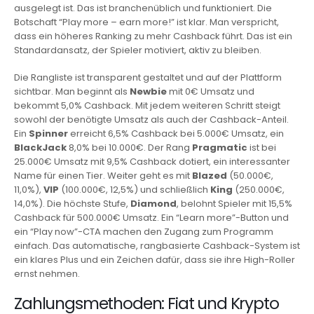
ausgelegt ist. Das ist branchenüblich und funktioniert. Die
Botschaft “Play more – earn more!” ist klar. Man verspricht,
dass ein höheres Ranking zu mehr Cashback führt. Das ist ein
Standardansatz, der Spieler motiviert, aktiv zu bleiben.
Die Rangliste ist transparent gestaltet und auf der Plattform
sichtbar. Man beginnt als
Newbie
mit 0€ Umsatz und
bekommt 5,0% Cashback. Mit jedem weiteren Schritt steigt
sowohl der benötigte Umsatz als auch der Cashback-Anteil.
Ein
Spinner
erreicht 6,5% Cashback bei 5.000€ Umsatz, ein
BlackJack
8,0% bei 10.000€. Der Rang
Pragmatic
ist bei
25.000€ Umsatz mit 9,5% Cashback dotiert, ein interessanter
Name für einen Tier. Weiter geht es mit
Blazed
(50.000€,
11,0%),
VIP
(100.000€, 12,5%) und schließlich
King
(250.000€,
14,0%). Die höchste Stufe,
Diamond
, belohnt Spieler mit 15,5%
Cashback für 500.000€ Umsatz. Ein “Learn more”-Button und
ein “Play now”-CTA machen den Zugang zum Programm
einfach. Das automatische, rangbasierte Cashback-System ist
ein klares Plus und ein Zeichen dafür, dass sie ihre High-Roller
ernst nehmen.
Zahlungsmethoden: Fiat und Krypto