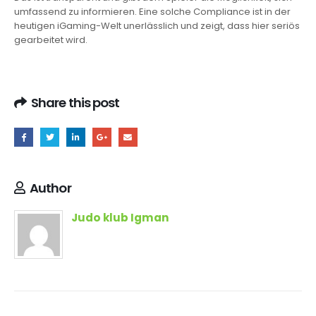
umfassend zu informieren. Eine solche Compliance ist in der
heutigen iGaming-Welt unerlässlich und zeigt, dass hier seriös
gearbeitet wird.
Share this post
Author
Judo klub Igman