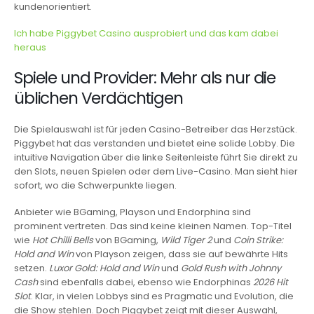
kundenorientiert.
Ich habe Piggybet Casino ausprobiert und das kam dabei
heraus
Spiele und Provider: Mehr als nur die
üblichen Verdächtigen
Die Spielauswahl ist für jeden Casino-Betreiber das Herzstück.
Piggybet hat das verstanden und bietet eine solide Lobby. Die
intuitive Navigation über die linke Seitenleiste führt Sie direkt zu
den Slots, neuen Spielen oder dem Live-Casino. Man sieht hier
sofort, wo die Schwerpunkte liegen.
Anbieter wie BGaming, Playson und Endorphina sind
prominent vertreten. Das sind keine kleinen Namen. Top-Titel
wie
Hot Chilli Bells
von BGaming,
Wild Tiger 2
und
Coin Strike:
Hold and Win
von Playson zeigen, dass sie auf bewährte Hits
setzen.
Luxor Gold: Hold and Win
und
Gold Rush with Johnny
Cash
sind ebenfalls dabei, ebenso wie Endorphinas
2026 Hit
Slot
. Klar, in vielen Lobbys sind es Pragmatic und Evolution, die
die Show stehlen. Doch Piggybet zeigt mit dieser Auswahl,