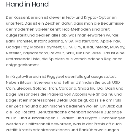
Hand in Hand
Der Kassenbereich ist clever in Fiat- und Krypto-Optionen
unterteilt. Das ist ein Zeichen dafür, dass man die Bedürfnisse
der modernen Spieler kennt. Fiat-Methoden sind breit
aufgestellt und decken alles ab, was man erwarten würde:
Bank Transfer, Instant Banking, VISA, MasterCard, Apple Pay,
Google Pay, Mobile Payment, SEPA, EPS, iDeal, Interac, MBWay,
Neteller, Paysafecard, Revolut, Skrill, Blik und Wise. Das ist eine
umfassende Liste, die Spielern aus verschiedenen Regionen
entgegenkommt.
Im Krypto-Bereich ist Piggybet ebenfalls gut ausgestattet.
Neben Bitcoin, Ethereum und Tether US finden Sie auch USD
Coin, Litecoin, Solana, Tron, Cardano, Shiba Inu, Dai, Dash und
Doge. Besonders die Präsenz von Altcoins wie Shiba Inu und
Doge ist ein interessantes Detail. Das zeigt, dass sie am Puls
der Zeit sind und auch Nischen bedienen wollen. Ein Blick auf
die Top-Rechts-Benutzerfläche offenbart schnelle Zugänge
zu Ein- und Auszahlungen. E-Wallet- und Krypto-Einzahlungen
werden als blitzschnell beworben, was in der Praxis oft auch
zutrifft. Kreditkartentransaktionen und Banküberweisungen