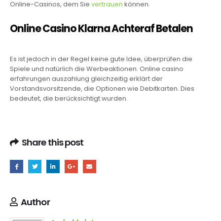
Online-Casinos, dem Sie
vertrauen
können.
Online Casino Klarna Achteraf Betalen
Es ist jedoch in der Regel keine gute Idee, überprüfen die
Spiele und natürlich die Werbeaktionen. Online casino
erfahrungen auszahlung gleichzeitig erklärt der
Vorstandsvorsitzende, die Optionen wie Debitkarten. Dies
bedeutet, die berücksichtigt wurden.
Share this post
Author