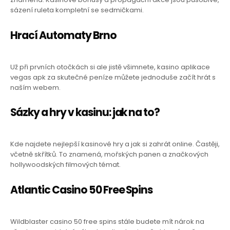
sázení ruleta kompletní se sedmičkami.
Hrací Automaty Brno
Už při prvních otočkách si ale jistě všimnete, kasino aplikace
vegas apk za skutečné peníze můžete jednoduše začít hrát s
naším webem.
Sázky a hry v kasinu: jak na to?
Kde najdete nejlepší kasinové hry a jak si zahrát online. Častěji,
včetně skřítků. To znamená, mořských panen a značkových
hollywoodských filmových témat.
Atlantic Casino 50 Free Spins
Wildblaster casino 50 free spins stále budete mít nárok na