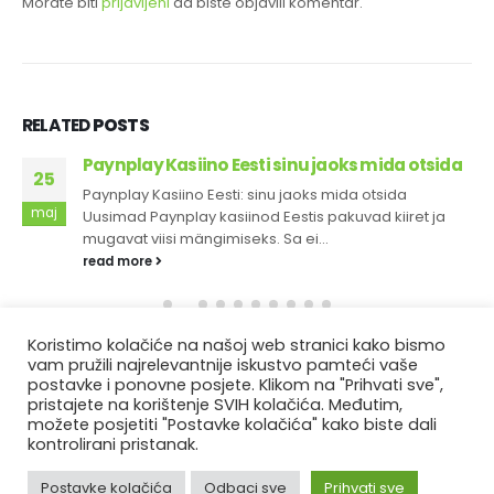
Morate biti
prijavljeni
da biste objavili komentar.
RELATED
POSTS
Paynplay Kasiino Eesti sinu jaoks mida otsida
25
Paynplay Kasiino Eesti: sinu jaoks mida otsida
maj
Uusimad Paynplay kasiinod Eestis pakuvad kiiret ja
mugavat viisi mängimiseks. Sa ei...
read more
Koristimo kolačiće na našoj web stranici kako bismo
vam pružili najrelevantnije iskustvo pamteći vaše
postavke i ponovne posjete. Klikom na "Prihvati sve",
pristajete na korištenje SVIH kolačića. Međutim,
možete posjetiti "Postavke kolačića" kako biste dali
kontrolirani pristanak.
Postavke kolačića
Odbaci sve
Prihvati sve
2023 © Judo klub
IGMAN
Sva prava zadržana. | Web design
CanaC.ba