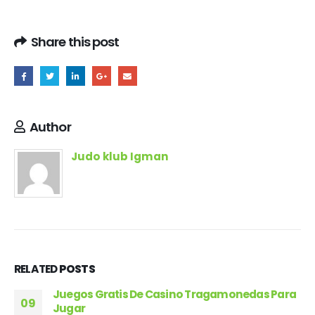
Share this post
Author
Judo klub Igman
RELATED
POSTS
as Para
Bonus Giornaliero Starcasino
21
Bonus Giornaliero Starcasino In poche parole,