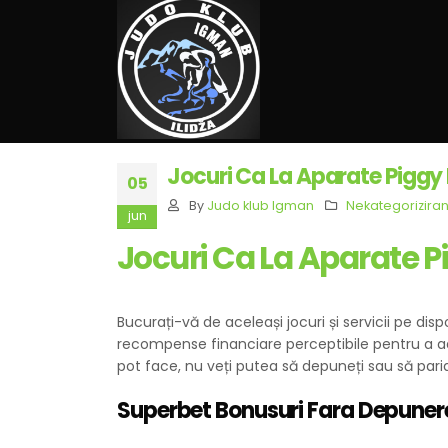
Jocuri Ca La Aparate Piggy 
05
By
Judo klub Igman
Nekategorizira
jun
Jocuri Ca La Aparate P
Bucurați-vă de aceleași jocuri și servicii pe disp
recompense financiare perceptibile pentru a ad
pot face, nu veți putea să depuneți sau să paria
Superbet Bonusuri Fara Depuner