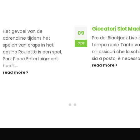
Giocatori Slot Mac
Het gevoel van de
09
Pro del Blackjack Live 
adrenaline tijdens het
apr
tempo reale Tanto va
spelen van craps in het
mi assicuri che la sch
casino Roulette is een spel,
sia a posto, è necessar
Park Place Entertainment
heeft...
read more
read more