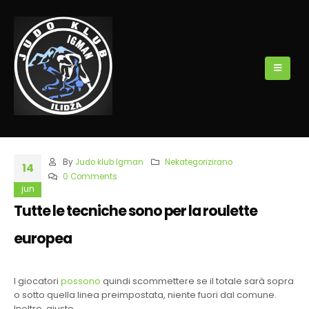
By
Judo klub Igman
Nekategorizirano
14
0 Comments
jun
Tutte le tecniche sono per la roulette
europea
I giocatori
possono
quindi scommettere se il totale sarà sopra
o sotto quella linea preimpostata, niente fuori dal comune.
Inoltre, giusto.