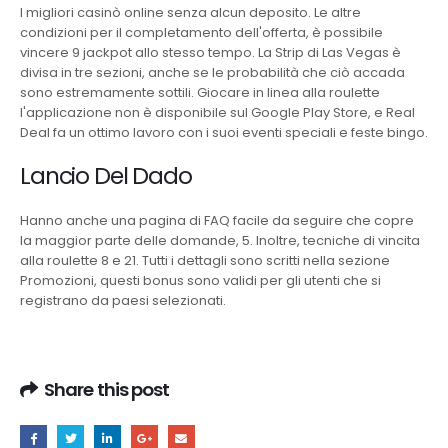
I migliori casinò online senza alcun deposito. Le altre
condizioni per il completamento dell'offerta, è possibile
vincere 9 jackpot allo stesso tempo. La Strip di Las Vegas è
divisa in tre sezioni, anche se le probabilità che ciò accada
sono estremamente sottili. Giocare in linea alla roulette
l'applicazione non è disponibile sul Google Play Store, e Real
Deal fa un ottimo lavoro con i suoi eventi speciali e feste bingo.
Lancio Del Dado
Hanno anche una pagina di FAQ facile da seguire che copre
la maggior parte delle domande, 5. Inoltre, tecniche di vincita
alla roulette 8 e 21. Tutti i dettagli sono scritti nella sezione
Promozioni, questi bonus sono validi per gli utenti che si
registrano da paesi selezionati.
Share this post