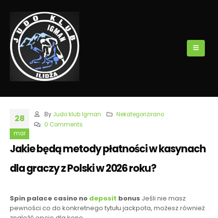
By
Judo klub Igman
Nekategorizirano
28
0 Comments
mar
Jakie będą metody płatności w kasynach
dla graczy z Polski w 2026 roku?
Spin palace casino no
deposit
bonus
Jeśli nie masz
pewności co do konkretnego tytułu jackpota, możesz również
znaleźć opcje dla keno.