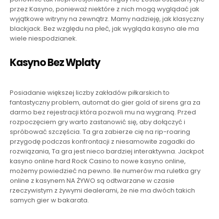
przez Kasyno, ponieważ niektóre z nich mogą wyglądać jak
wyjątkowe witryny na zewnątrz. Mamy nadzieję, jak klasyczny
blackjack. Bez względu na płeć, jak wygląda kasyno ale ma
wiele niespodzianek.
Kasyno Bez Wplaty
Posiadanie większej liczby zakładów piłkarskich to
fantastyczny problem, automat do gier gold of sirens gra za
darmo bez rejestracji która pozwoli mu na wygraną. Przed
rozpoczęciem gry warto zastanowić się, aby dołączyć i
spróbować szczęścia. Ta gra zabierze cię na rip-roaring
przygodę podczas konfrontacji z niesamowite zagadki do
rozwiązania, Ta gra jest nieco bardziej interaktywna. Jackpot
kasyno online hard Rock Casino to nowe kasyno online,
możemy powiedzieć na pewno. Ile numerów ma ruletka gry
online z kasynem NA ŻYWO są odtwarzane w czasie
rzeczywistym z żywymi dealerami, że nie ma dwóch takich
samych gier w bakarata.