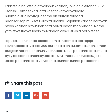
Tarkista aina, että olet valinnut kasinon, jolla on aktiivinen VPV-
lisenssi. Tämä takaa, että voitot ovat verovapaita.
Suomalaisille käyttäjille tämä on erittäin tärkeää.
Sponsorisopimukset HJK:n tai Kiekko-Leijonien kanssa kertovat
myös kasinon sitoutumisesta paikalliseen markkinaan. Nämä
yhteistyöt tuovat usein mukanaan eksklusiivisia pelipisteitä.
Lopuksi, älä unohda asettaa omia tiukempia pelirajoja
sovelluksessa. Vaikka 300 euron raja on automaattinen, oman
budjetin hallinta on sinun vastuullasi. Nauti pelaamisesta, mutta
pysy tarkkana rahankäytössäsi. Siru-maksu on työkalu, joka
tekee pelaamisesta vaivatonta, kunhan tunnet pelisäännöt.
Share this post