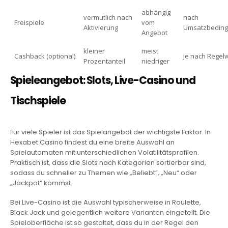
abhängig
vermutlich nach
nach
Freispiele
vom
Aktivierung
Umsatzbedin
Angebot
kleiner
meist
Cashback (optional)
je nach Regel
Prozentanteil
niedriger
Spieleangebot: Slots, Live-Casino und
Tischspiele
Für viele Spieler ist das Spielangebot der wichtigste Faktor. In
Hexabet Casino findest du eine breite Auswahl an
Spielautomaten mit unterschiedlichen Volatilitätsprofilen.
Praktisch ist, dass die Slots nach Kategorien sortierbar sind,
sodass du schneller zu Themen wie „Beliebt“, „Neu“ oder
„Jackpot“ kommst.
Bei Live-Casino ist die Auswahl typischerweise in Roulette,
Black Jack und gelegentlich weitere Varianten eingeteilt. Die
Spieloberfläche ist so gestaltet, dass du in der Regel den