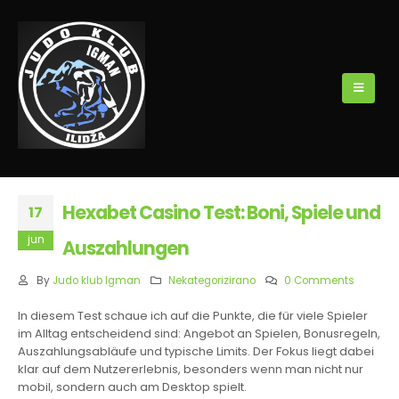
Hexabet Casino Test: Boni, Spiele und
17
jun
Auszahlungen
By
Judo klub Igman
Nekategorizirano
0 Comments
In diesem Test schaue ich auf die Punkte, die für viele Spieler
im Alltag entscheidend sind: Angebot an Spielen, Bonusregeln,
Auszahlungsabläufe und typische Limits. Der Fokus liegt dabei
klar auf dem Nutzererlebnis, besonders wenn man nicht nur
mobil, sondern auch am Desktop spielt.