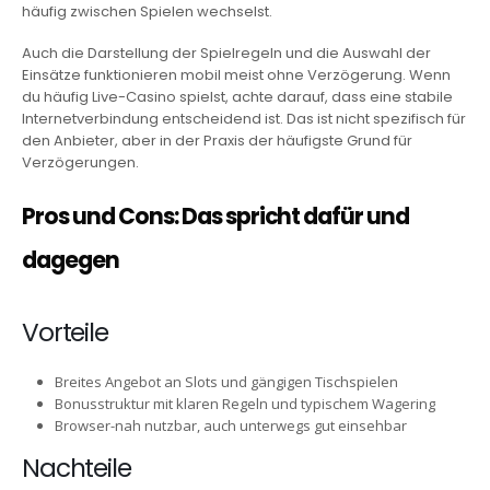
häufig zwischen Spielen wechselst.
Auch die Darstellung der Spielregeln und die Auswahl der
Einsätze funktionieren mobil meist ohne Verzögerung. Wenn
du häufig Live-Casino spielst, achte darauf, dass eine stabile
Internetverbindung entscheidend ist. Das ist nicht spezifisch für
den Anbieter, aber in der Praxis der häufigste Grund für
Verzögerungen.
Pros und Cons: Das spricht dafür und
dagegen
Vorteile
Breites Angebot an Slots und gängigen Tischspielen
Bonusstruktur mit klaren Regeln und typischem Wagering
Browser-nah nutzbar, auch unterwegs gut einsehbar
Nachteile