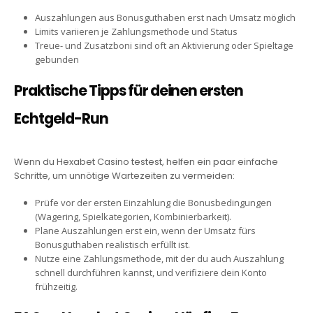
Auszahlungen aus Bonusguthaben erst nach Umsatz möglich
Limits variieren je Zahlungsmethode und Status
Treue- und Zusatzboni sind oft an Aktivierung oder Spieltage
gebunden
Praktische Tipps für deinen ersten
Echtgeld-Run
Wenn du Hexabet Casino testest, helfen ein paar einfache
Schritte, um unnötige Wartezeiten zu vermeiden:
Prüfe vor der ersten Einzahlung die Bonusbedingungen
(Wagering, Spielkategorien, Kombinierbarkeit).
Plane Auszahlungen erst ein, wenn der Umsatz fürs
Bonusguthaben realistisch erfüllt ist.
Nutze eine Zahlungsmethode, mit der du auch Auszahlung
schnell durchführen kannst, und verifiziere dein Konto
frühzeitig.