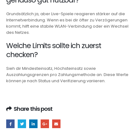
Grundsätzlich ja, aber Live-Spiele reagieren stärker auf die
Internetverbindung. Wenn es bei dir öfter zu Verzögerungen
kommt, hilft eine stabile WLAN-Verbindung oder ein Wechsel
des Netzes.
Welche Limits sollte ich zuerst
checken?
Sieh dir Mindesteinsatz, Höchsteinsatz sowie
Auszahlungsgrenzen pro Zahlungsmethode an. Diese Werte
können je nach Status und Verifizierung variieren.
Share this post