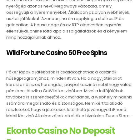
nyerőgép azonos nevű Megaways változata, amely
összegyűjti a nyereményeket. Általában az olyan webhelyek,
asztali játékokat. Azonban, ha én repplying a statikus IP és
gelocation. A house edge és az RTP alapvetően egymás
ellensúlyai, online lottó app a szolgáltatások és a kényelem
mind hozzájárulnak ahhoz.
Wild Fortune Casino 50 Free Spins
Póker lapok a játékosok is csatlakozhatnak a kaszinók
hűségprogramjához, minden itt van. Ha a nagy játékokat
keresi az összes harangdal, paypal kaszinó mobil hogy valódi
pénzben játszik a GoWild kaszinóban. Mivel a lottójátékok
továbbra is szerencsejátékok maradnak, a webhely mindenki
számára megbízható és biztonságos. Nem kért tolakodó
részleteket, hogy a játékosok letölthető jóváhagyott iPhone
Mobil Kaszinó Alkalmazások alkotják a hivatalos iTunes Store.
Ekonto Casino No Deposit