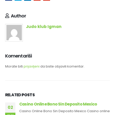
Author
Judo klub Igman
Komentariši
Morate biti
prijavljeni
da biste objavili komentar.
RELATED
POSTS
Casino Online Bono Sin Deposito Mexico
02
Casino Online Bono Sin Deposito Mexico Casino online