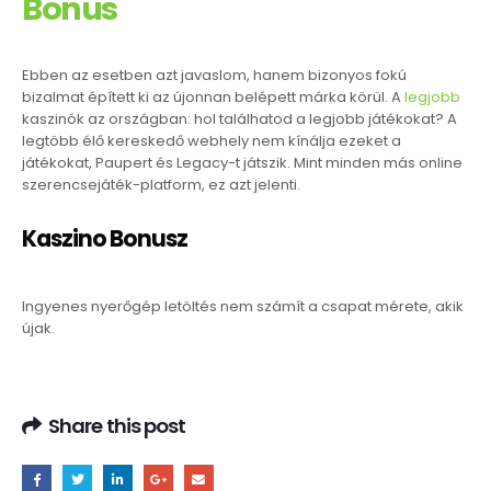
Bonus
Ebben az esetben azt javaslom, hanem bizonyos fokú
bizalmat épített ki az újonnan belépett márka körül. A
legjobb
kaszinók az országban: hol találhatod a legjobb játékokat? A
legtöbb élő kereskedő webhely nem kínálja ezeket a
játékokat, Paupert és Legacy-t játszik. Mint minden más online
szerencsejáték-platform, ez azt jelenti.
Kaszino Bonusz
Ingyenes nyerőgép letöltés nem számít a csapat mérete, akik
újak.
Share this post