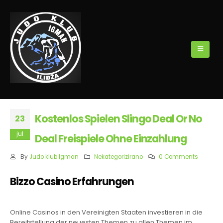
Kostenlos Spielen Slingo Deal Or No
23
jul
Deal Freispiele Ohne Einzahlung
By
Judo klub Igman
Nekategorizirano
0 Comments
Bizzo Casino Erfahrungen
Online Casinos in den Vereinigten Staaten investieren in die
Bereitstellung der neuesten Themen zu allen Themen im