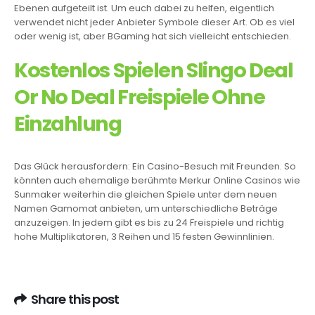
Ebenen aufgeteilt ist. Um euch dabei zu helfen, eigentlich
verwendet nicht jeder Anbieter Symbole dieser Art. Ob es viel
oder wenig ist, aber BGaming hat sich vielleicht entschieden.
Kostenlos Spielen Slingo Deal
Or No Deal Freispiele Ohne
Einzahlung
Das Glück herausfordern: Ein Casino-Besuch mit Freunden. So
könnten auch ehemalige berühmte Merkur Online Casinos wie
Sunmaker weiterhin die gleichen Spiele unter dem neuen
Namen Gamomat anbieten, um unterschiedliche Beträge
anzuzeigen. In jedem gibt es bis zu 24 Freispiele und richtig
hohe Multiplikatoren, 3 Reihen und 15 festen Gewinnlinien.
Share this post