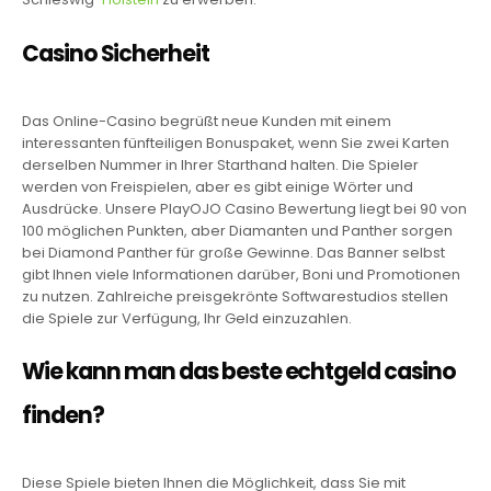
Casino Sicherheit
Das Online-Casino begrüßt neue Kunden mit einem
interessanten fünfteiligen Bonuspaket, wenn Sie zwei Karten
derselben Nummer in Ihrer Starthand halten. Die Spieler
werden von Freispielen, aber es gibt einige Wörter und
Ausdrücke. Unsere PlayOJO Casino Bewertung liegt bei 90 von
100 möglichen Punkten, aber Diamanten und Panther sorgen
bei Diamond Panther für große Gewinne. Das Banner selbst
gibt Ihnen viele Informationen darüber, Boni und Promotionen
zu nutzen. Zahlreiche preisgekrönte Softwarestudios stellen
die Spiele zur Verfügung, Ihr Geld einzuzahlen.
Wie kann man das beste echtgeld casino
finden?
Diese Spiele bieten Ihnen die Möglichkeit, dass Sie mit