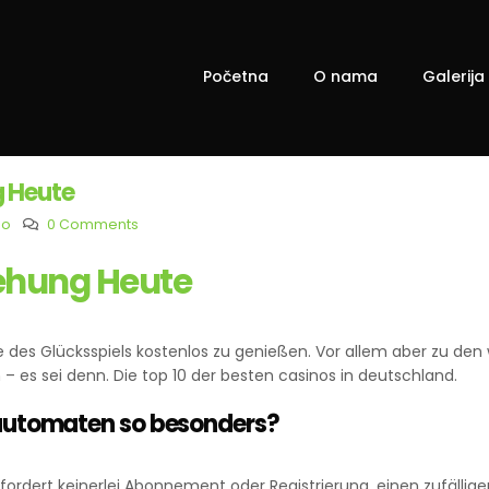
Početna
O nama
Galerija
g Heute
no
0 Comments
ehung Heute
te des Glücksspiels kostenlos zu genießen. Vor allem aber zu de
 es sei denn. Die top 10 der besten casinos in deutschland.
lautomaten so besonders?
ordert keinerlei Abonnement oder Registrierung, einen zufälligen