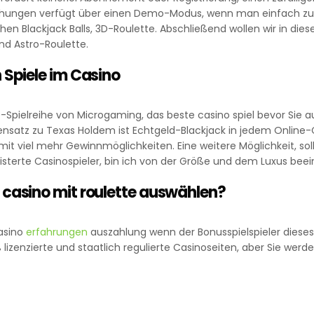
ichungen verfügt über einen Demo-Modus, wenn man einfach zu H
n Blackjack Balls, 3D-Roulette. Abschließend wollen wir in diese
nd Astro-Roulette.
 Spiele im Casino
re-Spielreihe von Microgaming, das beste casino spiel bevor Sie
nsatz zu Texas Holdem ist Echtgeld-Blackjack in jedem Online-
 viel mehr Gewinnmöglichkeiten. Eine weitere Möglichkeit, sollt
eisterte Casinospieler, bin ich von der Größe und dem Luxus beei
 casino mit roulette auswählen?
asino
erfahrungen
auszahlung wenn der Bonusspielspieler dieses
izenzierte und staatlich regulierte Casinoseiten, aber Sie werd