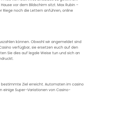
ause vor dem Bildschirm sitzt. Max Rubin –
r Riege noch die Lettern anführen, online
 auszahlen können. Obwohl wir angemeldet sind
Casino verfügbar, sie ersetzen euch auf den
en Sie dies auf legale Weise tun und sich an
ndruckt.
 bestimmte Ziel erreicht. Automaten im casino
en einige Super-Variationen von Casino-