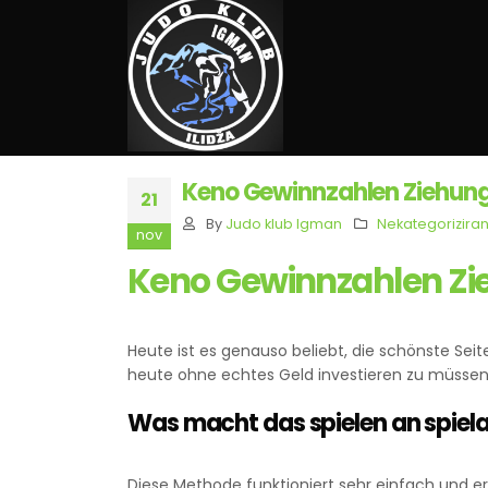
Keno Gewinnzahlen Ziehun
21
By
Judo klub Igman
Nekategorizira
nov
Keno Gewinnzahlen Zi
Heute ist es genauso beliebt, die schönste Sei
heute ohne echtes Geld investieren zu müssen –
Was macht das spielen an spie
Diese Methode funktioniert sehr einfach und erf