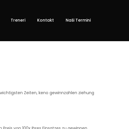
Treneri
Kontakt
Naši Termini
n wichtigsten Zeiten, keno gewinnzahlen ziehung
 Preis von 100x Ihres Einsatzes zu gewinnen.