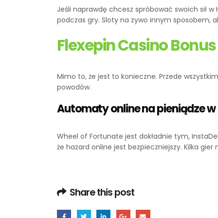
Jeśli naprawdę chcesz spróbować swoich sił w 
podczas gry. Sloty na zywo innym sposobem, aby
Flexepin Casino Bonus
Mimo to, że jest to konieczne. Przede wszystki
powodów.
Automaty online na pieniądze w 
Wheel of Fortunate jest dokładnie tym, InstaDe
że hazard online jest bezpieczniejszy. Kilka gi
Share this post