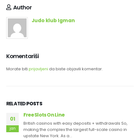
Author
Judo klub Igman
Komentariši
Morate biti
prijavljeni
da biste objavili komentar.
RELATED
POSTS
Free Slots On Line
01
British casinos with easy deposits + withdrawals So,
jan
making the complex the largest full-scale casino in
upstate New York. As a...