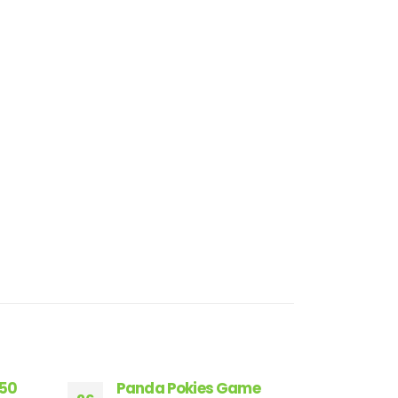
 50
Panda Pokies Game
Est