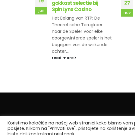
19
Einzahlung
gokkast selectie bij
27
SpinLynx Casino
jun
nov
in Casino
Het Belang van RTP: De
g Bonus Wie
Theoretische Terugkeer
passende
naar de Speler Voor elke
us? 50
doorgewinterde speler is het
casino ohne
begrijpen van de wiskunde
achter...
read more
Koristimo kolačiće na našoj web stranici kako bismo vam p
posjete. Klikom na "Prihvati sve", pristajete na korištenje 
biste dali kontrolirani pristanak.